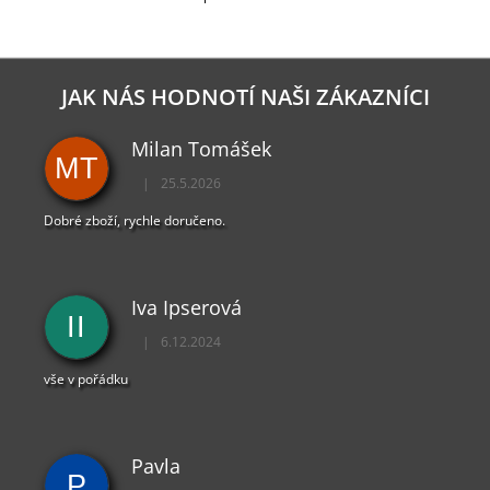
O
V
L
Á
D
JAK NÁS HODNOTÍ NAŠI ZÁKAZNÍCI
A
C
Milan Tomášek
Í
MT
P
|
25.5.2026
R
Hodnocení obchodu je 5 z 5 hvězdiček.
V
Dobré zboží, rychle doručeno.
K
Y
V
Ý
Iva Ipserová
P
II
I
|
6.12.2024
Hodnocení obchodu je 5 z 5 hvězdiček.
S
U
vše v pořádku
Pavla
P