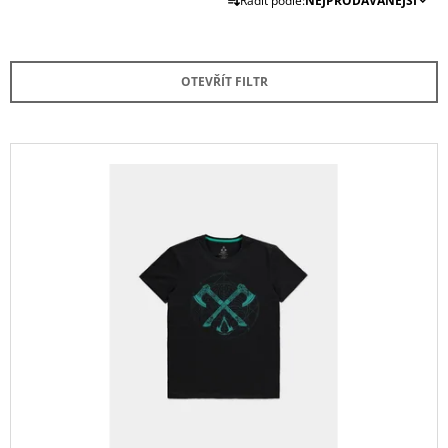
Řadit podle:
NEJPRODÁVANĚJŠÍ
A
Z
E
OTEVŘÍT FILTR
N
Í
P
V
R
Ý
O
P
D
I
U
S
K
P
T
R
Ů
O
D
U
K
T