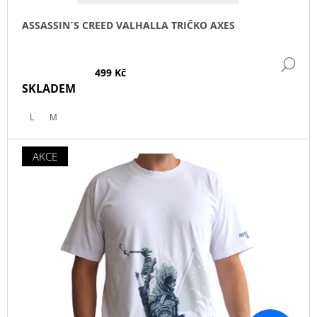
Ů
ASSASSIN´S CREED VALHALLA TRIČKO AXES
DE
499 Kč
SKLADEM
L
M
AKCE