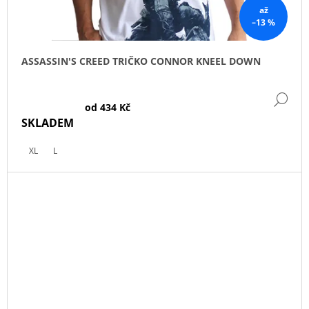
až
–13 %
ASSASSIN'S CREED TRIČKO CONNOR KNEEL DOWN
DE
od
434 Kč
SKLADEM
XL
L