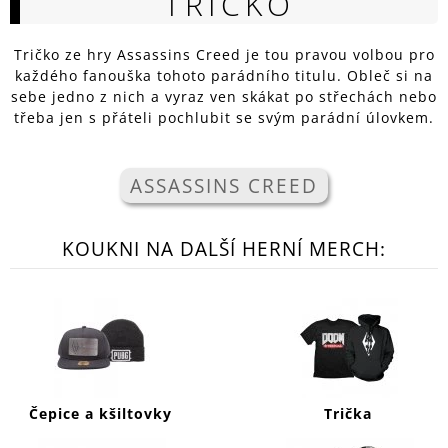
TRIČKO
A
J
Tričko ze hry Assassins Creed je tou pravou volbou pro
Í
každého fanouška tohoto parádního titulu. Obleč si na
sebe jedno z nich a vyraz ven skákat po střechách nebo
T
třeba jen s přáteli pochlubit se svým parádní úlovkem.
?
ASSASSINS CREED
HLEDAT
KOUKNI NA DALŠÍ HERNÍ MERCH:
D
O
P
O
R
U
Čepice a kšiltovky
Trička
Č
U