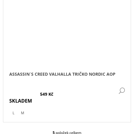
ASSASSIN´S CREED VALHALLA TRIČKO NORDIC AOP
DE
549 Kč
SKLADEM
L
M
5
položek celkem