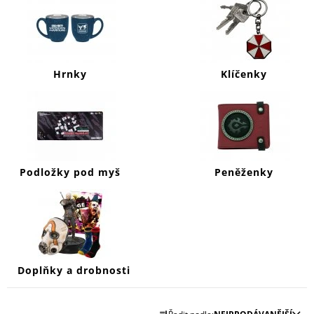
J
E
M
E
Hrnky
Klíčenky
DYING
LIGHT
2
MIKINA
MURALS
999
Kč
Podložky pod myš
Peněženky
Doplňky a drobnosti
Ř