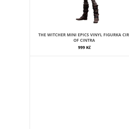
O
D
U
K
T
THE WITCHER MINI EPICS VINYL FIGURKA CIR
Ů
OF CINTRA
999 Kč