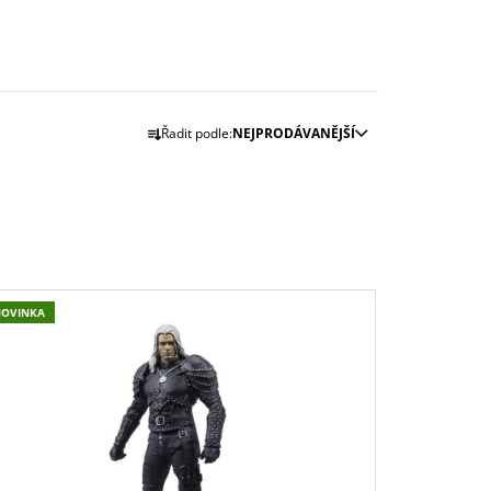
Ř
Řadit podle:
NEJPRODÁVANĚJŠÍ
A
Z
E
N
Í
P
NOVINKA
R
O
D
U
K
T