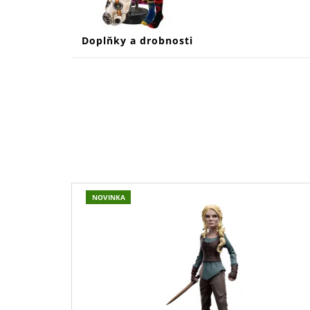
Doplňky a drobnosti
V
NOVINKA
Ý
P
I
S
P
R