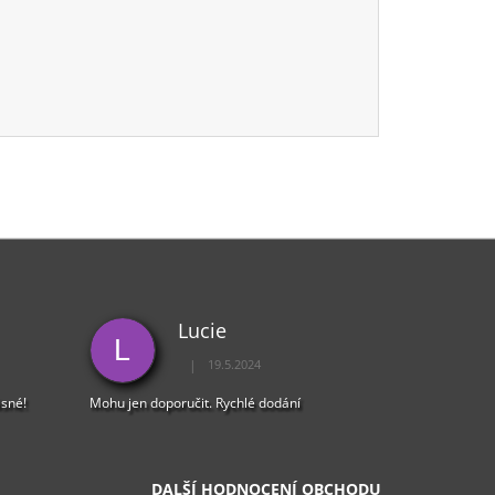
Lucie
L
|
19.5.2024
5 z 5 hvězdiček.
Hodnocení obchodu je 5 z 5 hvězdiček.
ásné!
Mohu jen doporučit. Rychlé dodání
DALŠÍ HODNOCENÍ OBCHODU