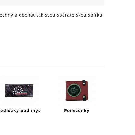
999 Kč
šechny a obohať tak svou sběratelskou sbírku
Podložky pod myš
Peněženky