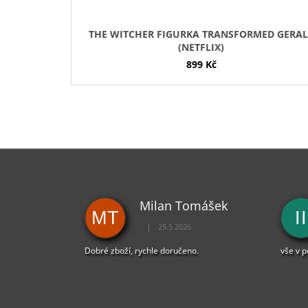
THE WITCHER FIGURKA TRANSFORMED GERAL
(NETFLIX)
899 Kč
Milan Tomášek
MT
II
|
25.5.2026
Hodnocení obchodu je 5 z 5 hvězdiček.
Dobré zboží, rychle doručeno.
vše v 