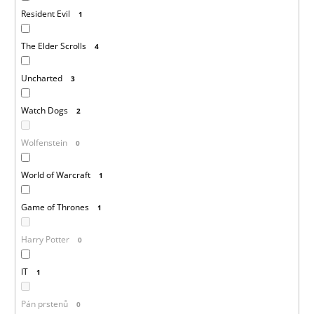
Resident Evil
1
The Elder Scrolls
4
Uncharted
3
Watch Dogs
2
Wolfenstein
0
World of Warcraft
1
Game of Thrones
1
Harry Potter
0
IT
1
Pán prstenů
0