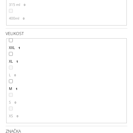
315 ml
0
400ml
0
VELIKOST
XXL
1
XL
1
L
0
M
1
S
0
XS
0
ZNAČKA