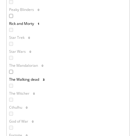
Peaky Blinders
0
Rick and Morty
1
Star Trek
0
Star Wars
0
The Mandalorian
0
The Walking dead
3
The Witcher
0
Cthulhu
0
God of War
0
Fortnite
0