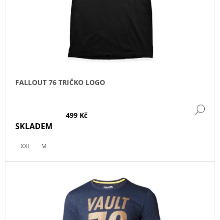
O
D
U
K
T
Ů
FALLOUT 76 TRIČKO LOGO
DE
499 Kč
SKLADEM
XXL
M