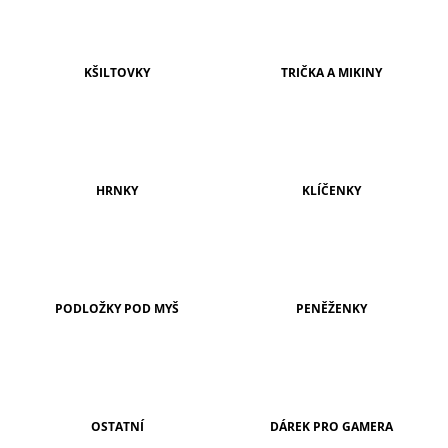
A
J
Í
KŠILTOVKY
TRIČKA A MIKINY
T
?
HRNKY
KLÍČENKY
HLEDAT
PODLOŽKY POD MYŠ
PENĚŽENKY
D
O
P
O
R
U
Č
OSTATNÍ
DÁREK PRO GAMERA
U