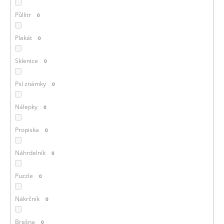
Půllitr
0
Plakát
0
Sklenice
0
Psí známky
0
Nálepky
0
Propiska
0
Náhrdelník
0
Puzzle
0
Nákrčník
0
Brašna
0