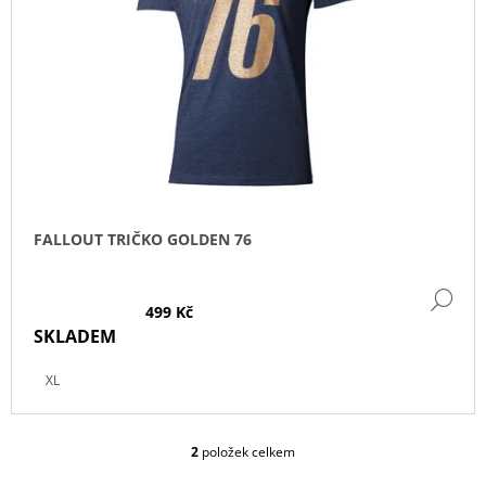
FALLOUT TRIČKO GOLDEN 76
DE
499 Kč
SKLADEM
XL
2
položek celkem
O
V