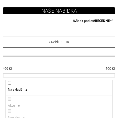
J
E
M
Ř
E
Řadit podle:
ABECEDNĚ
A
Z
HORIZON
FORBIDDEN
E
WEST
ZAVŘÍT FILTR
N
KŠILTOVKA
CURVED
Í
BILL
P
449
R
Kč
499
Kč
500
Kč
O
D
U
Na skladě
2
K
T
Ů
Akce
0
Novinka
0