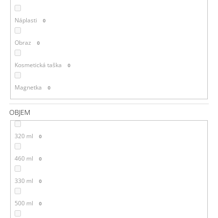
Náplasti
0
Obraz
0
Kosmetická taška
0
Magnetka
0
OBJEM
320 ml
0
460 ml
0
330 ml
0
500 ml
0