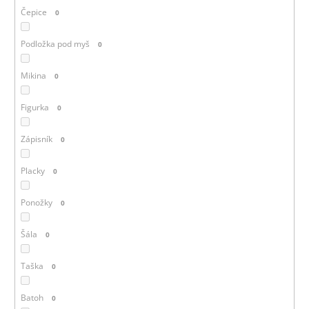
Čepice
0
Podložka pod myš
0
Mikina
0
Figurka
0
Zápisník
0
Placky
0
Ponožky
0
Šála
0
Taška
0
Batoh
0