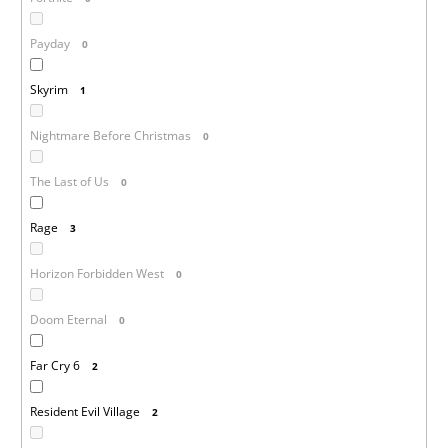
Payday
0
Skyrim
1
Nightmare Before Christmas
0
The Last of Us
0
Rage
3
Horizon Forbidden West
0
Doom Eternal
0
Far Cry 6
2
Resident Evil Village
2