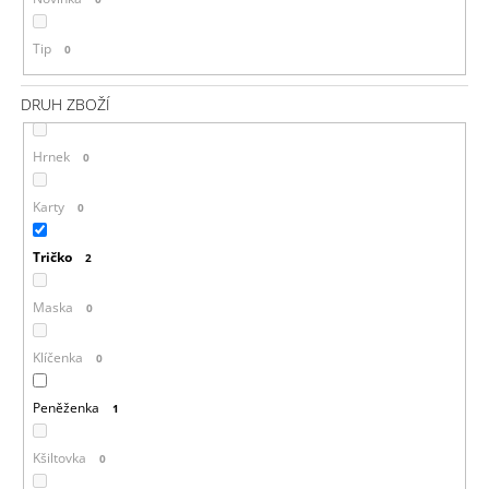
Tip
0
DRUH ZBOŽÍ
Hrnek
0
Karty
0
Tričko
2
Maska
0
Klíčenka
0
Peněženka
1
Kšiltovka
0