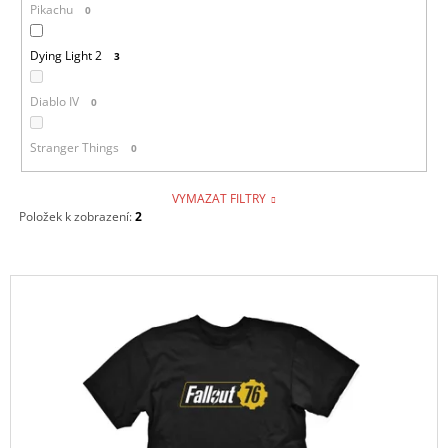
Pikachu
0
Dying Light 2
3
Diablo IV
0
Stranger Things
0
VYMAZAT FILTRY
Položek k zobrazení:
2
V
Ý
P
I
S
P
R