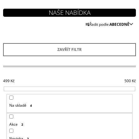
J
E
M
Ř
E
Řadit podle:
ABECEDNĚ
A
Z
ASSASSIN
´S
E
CREED
ZAVŘÍT FILTR
N
HRNEK
CREST
Í
&
P
RED
R
269
499
Kč
500
Kč
Kč
O
D
U
Na skladě
4
K
T
Ů
Akce
2
Novinka
2