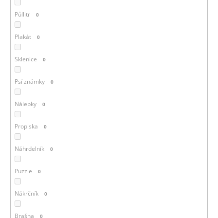
Půllitr
0
Plakát
0
Sklenice
0
Psí známky
0
Nálepky
0
Propiska
0
Náhrdelník
0
Puzzle
0
Nákrčník
0
Brašna
0