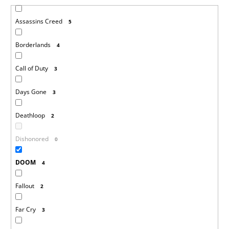
Assassins Creed
5
Borderlands
4
Call of Duty
3
Days Gone
3
Deathloop
2
Dishonored
0
DOOM
4
Fallout
2
Far Cry
3