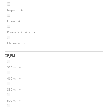
Náplasti
0
Obraz
0
Kosmetická taška
0
Magnetka
0
OBJEM
320 ml
0
460 ml
0
330 ml
0
500 ml
0