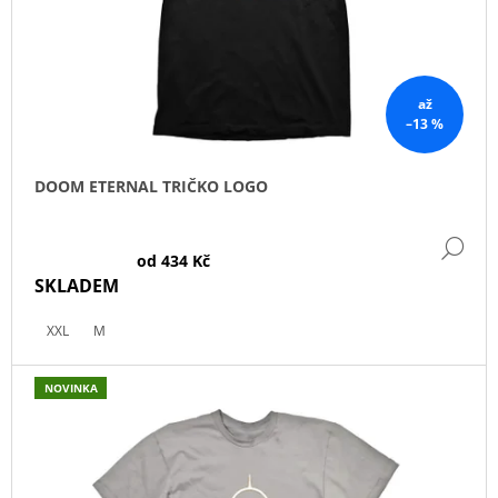
O
D
U
K
až
–13 %
T
Ů
DOOM ETERNAL TRIČKO LOGO
DE
od
434 Kč
SKLADEM
XXL
M
NOVINKA