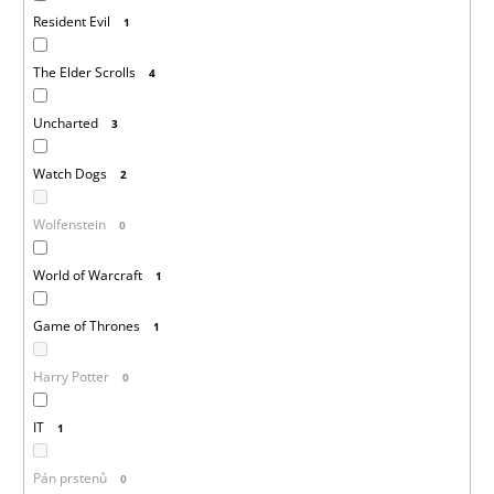
Resident Evil
1
The Elder Scrolls
4
Uncharted
3
Watch Dogs
2
Wolfenstein
0
World of Warcraft
1
Game of Thrones
1
Harry Potter
0
IT
1
Pán prstenů
0