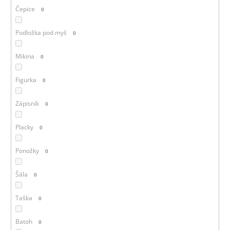
Čepice
0
Podložka pod myš
0
Mikina
0
Figurka
0
Zápisník
0
Placky
0
Ponožky
0
Šála
0
Taška
0
Batoh
0