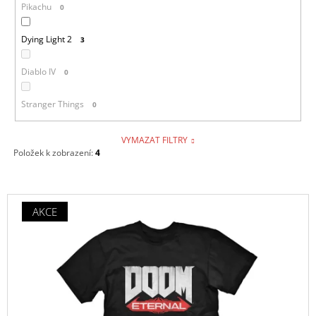
Pikachu
0
Dying Light 2
3
Diablo IV
0
Stranger Things
0
VYMAZAT FILTRY
Položek k zobrazení:
4
V
AKCE
Ý
P
I
S
P
R