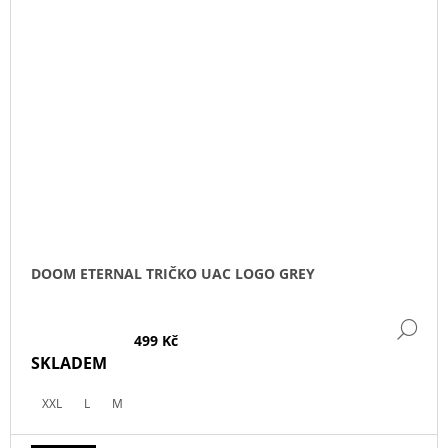
DOOM ETERNAL TRIČKO UAC LOGO GREY
DE
499 Kč
SKLADEM
XXL
L
M