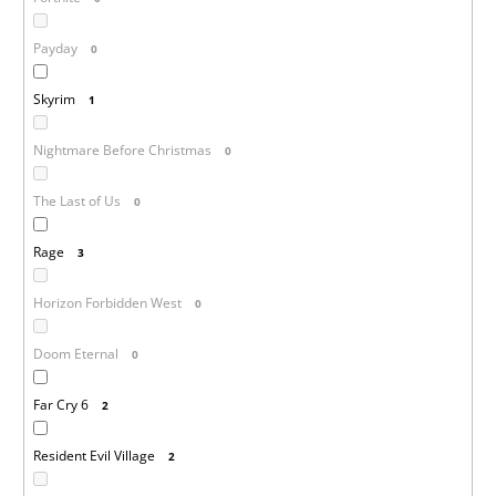
Payday
0
Skyrim
1
Nightmare Before Christmas
0
The Last of Us
0
Rage
3
Horizon Forbidden West
0
Doom Eternal
0
Far Cry 6
2
Resident Evil Village
2