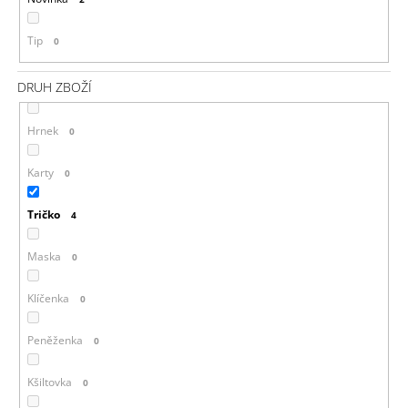
Tip
0
DRUH ZBOŽÍ
Hrnek
0
Karty
0
Tričko
4
Maska
0
Klíčenka
0
Peněženka
0
Kšiltovka
0