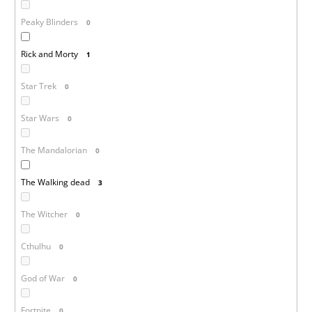
Peaky Blinders
0
Rick and Morty
1
Star Trek
0
Star Wars
0
The Mandalorian
0
The Walking dead
3
The Witcher
0
Cthulhu
0
God of War
0
Fortnite
0