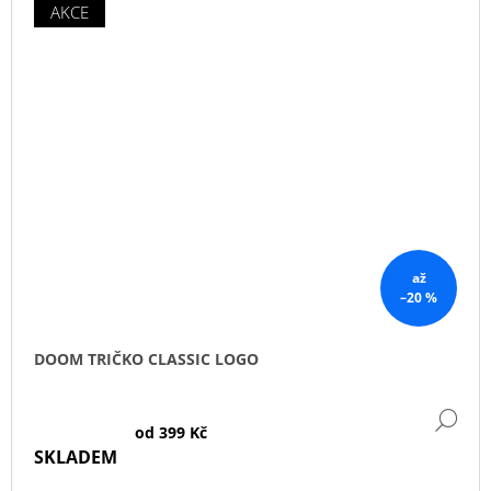
AKCE
až
–20 %
DOOM TRIČKO CLASSIC LOGO
DE
od
399 Kč
SKLADEM