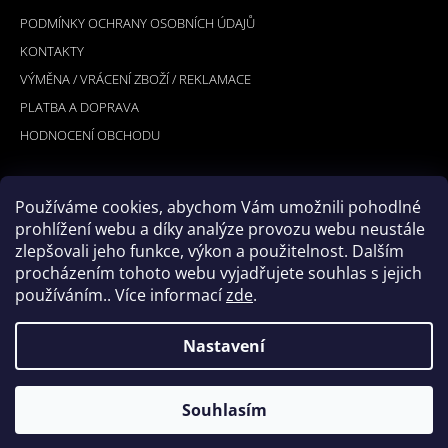
A
PODMÍNKY OCHRANY OSOBNÍCH ÚDAJŮ
T
KONTAKTY
Í
VÝMĚNA / VRÁCENÍ ZBOŽÍ / REKLAMACE
PLATBA A DOPRAVA
HODNOCENÍ OBCHODU
Používáme cookies, abychom Vám umožnili pohodlné
PŘIJÍMÁME ONLINE PLATBY
prohlížení webu a díky analýze provozu webu neustále
zlepšovali jeho funkce, výkon a použitelnost. Dalším
procházením tohoto webu vyjadřujete souhlas s jejich
používáním.. Více informací
zde
.
Nastavení
© 2026 Hookler. Všechna práva vyhrazena.
Vytvořil Shoptet
Souhlasím
Upravit nastavení cookies