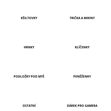
A
J
Í
KŠILTOVKY
TRIČKA A MIKINY
T
?
HRNKY
KLÍČENKY
HLEDAT
PODLOŽKY POD MYŠ
PENĚŽENKY
D
O
P
O
R
U
Č
OSTATNÍ
DÁREK PRO GAMERA
U