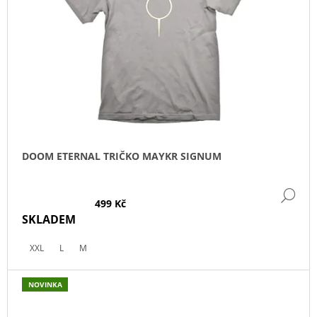
DOOM ETERNAL TRIČKO MAYKR SIGNUM
DE
499 Kč
SKLADEM
XXL
L
M
NOVINKA