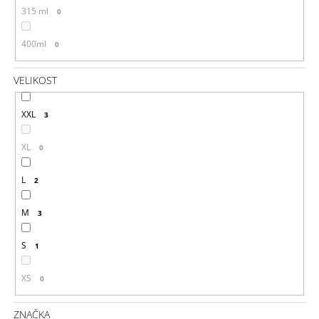
315 ml
0
400ml
0
VELIKOST
XXL
3
XL
0
L
2
M
3
S
1
XS
0
ZNAČKA