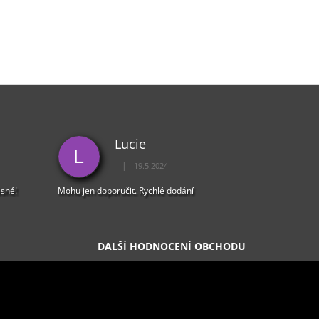
Lucie
L
|
19.5.2024
5 z 5 hvězdiček.
Hodnocení obchodu je 5 z 5 hvězdiček.
ásné!
Mohu jen doporučit. Rychlé dodání
DALŠÍ HODNOCENÍ OBCHODU