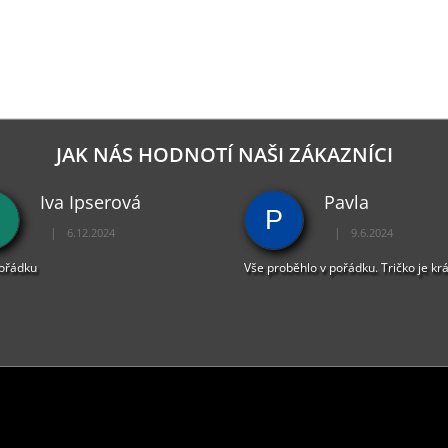
JAK NÁS HODNOTÍ NAŠI ZÁKAZNÍCI
Iva Ipserová
Pavla
P
|
|
6.12.2024
9.6.2024
Hodnocení obchodu je 5 z 5 hvězdiček.
Hodnocení obchodu je 
pořádku
Vše proběhlo v pořádku. Tričko je kr
PŘIJÍMÁME ONLINE PLATBY