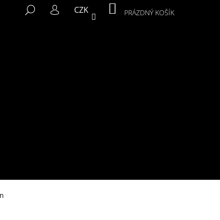
NÁKUPNÍ
HLEDAT
CZK
KOŠÍK
PRÁZDNÝ KOŠÍK
PŘIHLÁŠENÍ
Následující
in
MIKINA MURALS