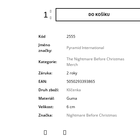
DO KOŠÍKU
Kód
2555
Jméno
Pyramid International
značky
:
The Nightmare Before Christmas
Kategorie
:
Merch
Záruka
:
2 roky
EAN
:
5050293393865
Druh zboží
:
Klíčenka
Materiál
:
Guma
Velikost
:
6 cm
Značka
:
Nightmare Before Christmas