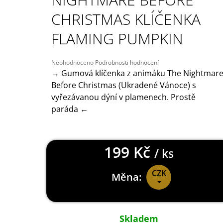
149 Kč
CHRISTMAS KLÍČENKA
FLAMING PUMPKIN
Průměrné
Neohodnoceno
Podrobnosti hodnocení
hodnocení
→ Gumová klíčenka z animáku The Nightmar
produktu
Before Christmas (Ukradené Vánoce) s
je
vyřezávanou dýní v plamenech. Prostě
0,0
z
paráda ←
5
hvězdiček.
199 Kč
/ ks
CZK
Měna:
Měrná
cena:
Skladem