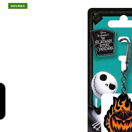
RED
NOVINKA
269 Kč
e