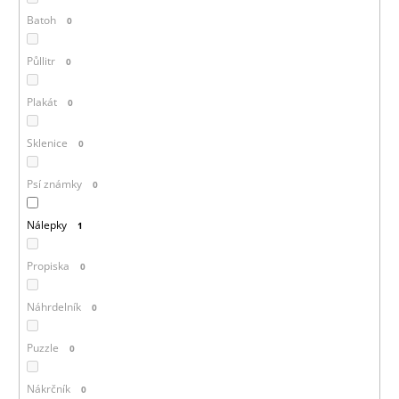
Batoh
0
Půllitr
0
Plakát
0
Sklenice
0
Psí známky
0
Nálepky
1
Propiska
0
Náhrdelník
0
Puzzle
0
Nákrčník
0