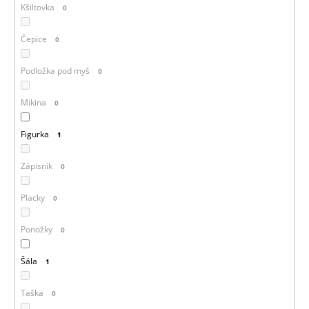
Kšiltovka
0
Čepice
0
Podložka pod myš
0
Mikina
0
Figurka
1
Zápisník
0
Placky
0
Ponožky
0
Šála
1
Taška
0