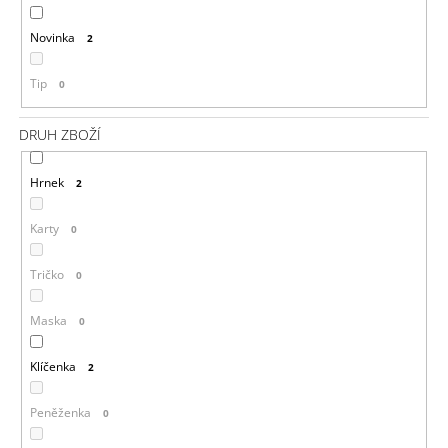
Novinka
2
Tip
0
DRUH ZBOŽÍ
Hrnek
2
Karty
0
Tričko
0
Maska
0
Klíčenka
2
Peněženka
0