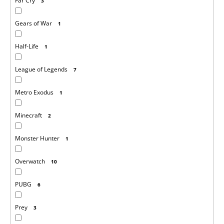
Far Cry
3
Gears of War
1
Half-Life
1
League of Legends
7
Metro Exodus
1
Minecraft
2
Monster Hunter
1
Overwatch
10
PUBG
6
Prey
3