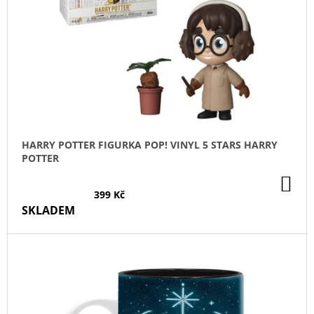
P
R
O
D
U
K
T
Ů
HARRY POTTER FIGURKA POP! VINYL 5 STARS HARRY
POTTER
DO
KO
399 Kč
SKLADEM