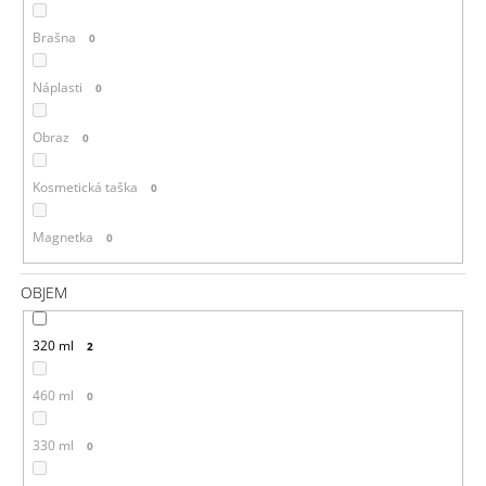
Brašna
0
Náplasti
0
Obraz
0
Kosmetická taška
0
Magnetka
0
OBJEM
320 ml
2
460 ml
0
330 ml
0