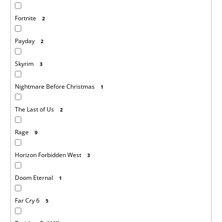
Fortnite
2
Payday
2
Skyrim
3
Nightmare Before Christmas
1
The Last of Us
2
Rage
9
Horizon Forbidden West
3
Doom Eternal
1
Far Cry 6
5