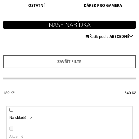
J
OSTATNÍ
DÁREK PRO GAMERA
E
M
E
Ř
Řadit podle:
ABECEDNĚ
DYING
A
LIGHT
2
Z
MIKINA
E
MURALS
ZAVŘÍT FILTR
N
999
Kč
Í
P
R
189
Kč
549
Kč
O
D
U
Na skladě
7
K
T
Ů
Akce
0