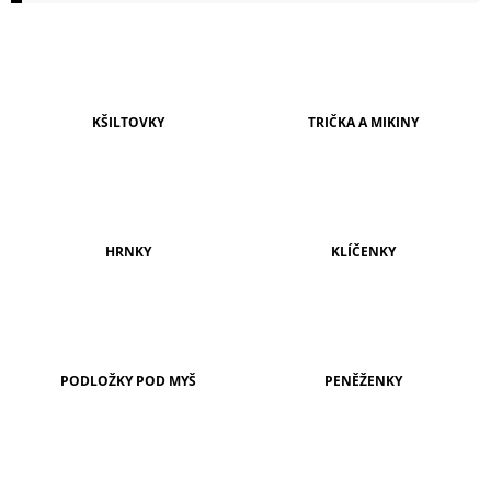
A
J
Í
T
KŠILTOVKY
TRIČKA A MIKINY
?
HRNKY
KLÍČENKY
HLEDAT
D
O
PODLOŽKY POD MYŠ
PENĚŽENKY
P
O
R
U
Č
U