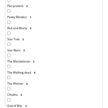
Pán prstenů
3
Peaky Blinders
1
Rick and Morty
3
Star Trek
2
Star Wars
3
The Mandalorian
2
The Walking dead
4
The Witcher
8
Cthulhu
2
God of War
2