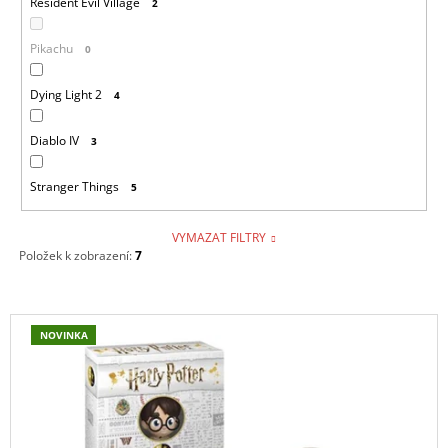
Resident Evil Village
2
Pikachu
0
Dying Light 2
4
Diablo IV
3
Stranger Things
5
VYMAZAT FILTRY
Položek k zobrazení:
7
V
NOVINKA
Ý
P
I
S