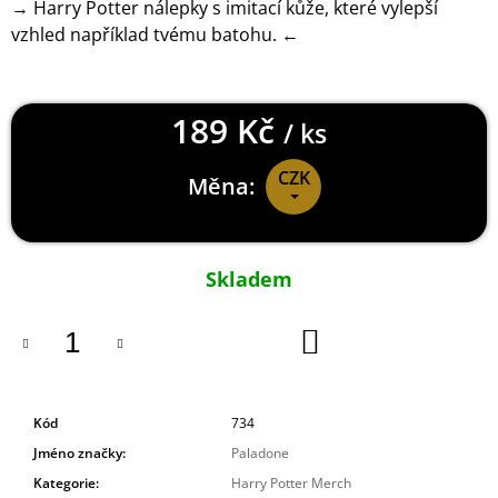
→ Harry Potter nálepky s imitací kůže, které vylepší
J
vzhled například tvému batohu. ←
E
M
E
189 Kč
/ ks
DYING
LIGHT
2
CZK
Měna:
TRIČKO
CALDWELL
RED
Měrná
449
cena:
Kč
Skladem
DO
KOŠÍKU
Kód
734
Jméno značky
:
Paladone
Kategorie
:
Harry Potter Merch