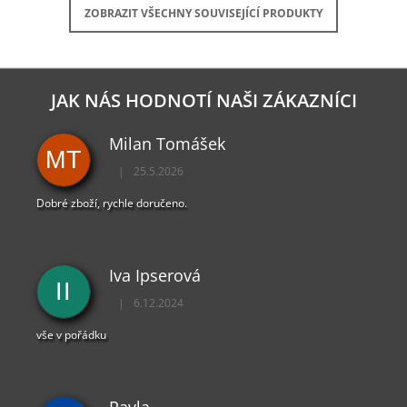
ZOBRAZIT VŠECHNY SOUVISEJÍCÍ PRODUKTY
JAK NÁS HODNOTÍ NAŠI ZÁKAZNÍCI
Milan Tomášek
MT
|
25.5.2026
Hodnocení obchodu je 5 z 5 hvězdiček.
Dobré zboží, rychle doručeno.
Iva Ipserová
II
|
6.12.2024
Hodnocení obchodu je 5 z 5 hvězdiček.
vše v pořádku
Pavla