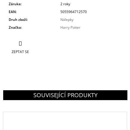
Záruka
:
2 roky
EAN
:
5055964712570
Druh zboží
:
Nálepky
Značka
:
Harry Potter
ZEPTAT SE
SOUVISEJÍCÍ PRODUKTY