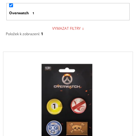
Overwatch
1
VYMAZAT FILTRY
Položek k zobrazení:
1
V
Ý
P
I
S
P
R
O
D
U
K