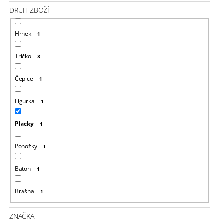
J
DRUH ZBOŽÍ
E
M
Hrnek
1
E
Tričko
3
DYING
LIGHT
2
Čepice
1
TRIČKO
CALDWELL
RED
Figurka
1
449
Kč
Placky
1
Ponožky
1
Batoh
1
Brašna
1
ZNAČKA