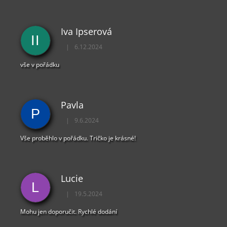
Y
V
Ý
Iva Ipserová
P
II
I
|
6.12.2024
Hodnocení obchodu je 5 z 5 hvězdiček.
S
U
vše v pořádku
Pavla
P
|
9.6.2024
Hodnocení obchodu je 5 z 5 hvězdiček.
Vše proběhlo v pořádku. Tričko je krásné!
Lucie
L
|
19.5.2024
Hodnocení obchodu je 5 z 5 hvězdiček.
Mohu jen doporučit. Rychlé dodání