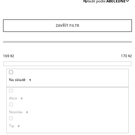
Řadit podle:
ABECEDNĚ
A
A
Z
J
E
Í
ZAVŘÍT FILTR
N
T
Í
?
P
R
169
Kč
170
Kč
O
D
HLEDAT
U
Na skladě
1
K
T
D
Ů
Akce
0
O
P
O
Novinka
0
R
U
Tip
0
Č
U