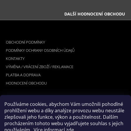
DALŠÍ HODNOCENÍ OBCHODU
Z
Á
INFORMACE PRO VÁS
P
OBCHODNÍ PODMÍNKY
A
PODMÍNKY OCHRANY OSOBNÍCH ÚDAJŮ
T
KONTAKTY
Í
VÝMĚNA / VRÁCENÍ ZBOŽÍ / REKLAMACE
PLATBA A DOPRAVA
HODNOCENÍ OBCHODU
Používáme cookies, abychom Vám umožnili pohodlné
PŘIJÍMÁME ONLINE PLATBY
prohlížení webu a díky analýze provozu webu neustále
zlepšovali jeho funkce, výkon a použitelnost. Dalším
procházením tohoto webu vyjadřujete souhlas s jejich
používáním.. Více informací
zde
.