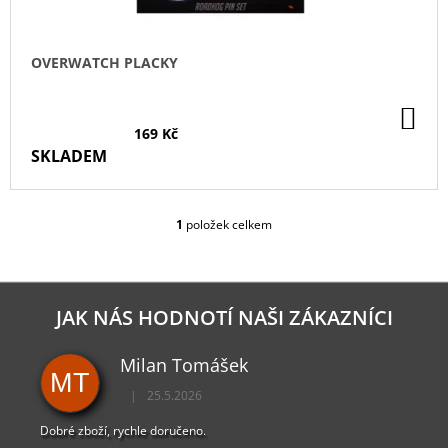
T
Ů
OVERWATCH PLACKY
DO
KO
169 Kč
SKLADEM
1
položek celkem
O
V
L
Á
D
JAK NÁS HODNOTÍ NAŠI ZÁKAZNÍCI
A
C
Milan Tomášek
Í
MT
P
|
25.5.2026
R
Hodnocení obchodu je 5 z 5 hvězdiček.
V
Dobré zboží, rychle doručeno.
K