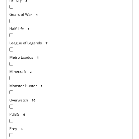
Far Cry
3
Gears of War
1
Half-Life
1
League of Legends
7
Metro Exodus
1
Minecraft
2
Monster Hunter
1
Overwatch
10
PUBG
6
Prey
3