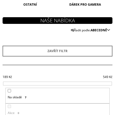
J
OSTATNÍ
DÁREK PRO GAMERA
E
M
E
Ř
Řadit podle:
ABECEDNĚ
ASSASSIN
A
´S
CREED
Z
HRNEK
E
CREST
ZAVŘÍT FILTR
&
N
RED
Í
269
P
Kč
R
189
Kč
549
Kč
O
D
U
Na skladě
7
K
T
Ů
Akce
0