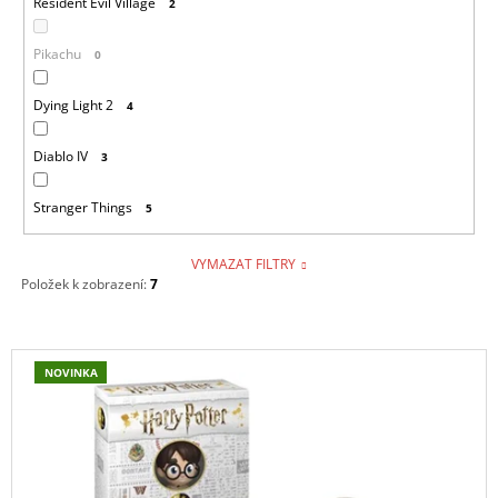
Resident Evil Village
2
Pikachu
0
Dying Light 2
4
Diablo IV
3
Stranger Things
5
VYMAZAT FILTRY
Položek k zobrazení:
7
V
NOVINKA
Ý
P
I
S