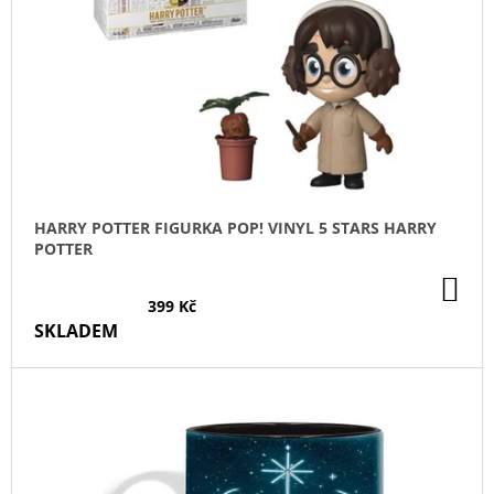
P
R
O
D
U
K
T
Ů
HARRY POTTER FIGURKA POP! VINYL 5 STARS HARRY
POTTER
DO
KO
399 Kč
SKLADEM