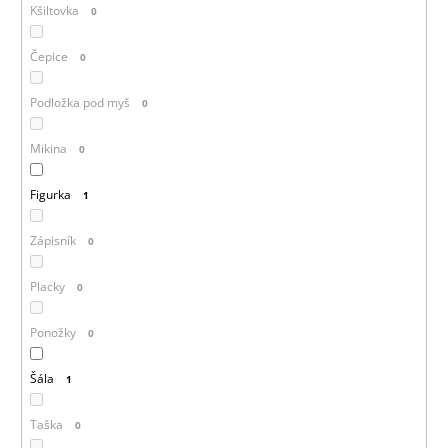
Kšiltovka
0
Čepice
0
Podložka pod myš
0
Mikina
0
Figurka
1
Zápisník
0
Placky
0
Ponožky
0
Šála
1
Taška
0