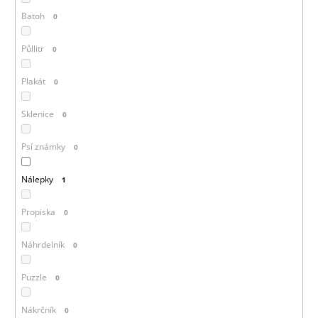
Batoh
0
Půllitr
0
Plakát
0
Sklenice
0
Psí známky
0
Nálepky
1
Propiska
0
Náhrdelník
0
Puzzle
0
Nákrčník
0