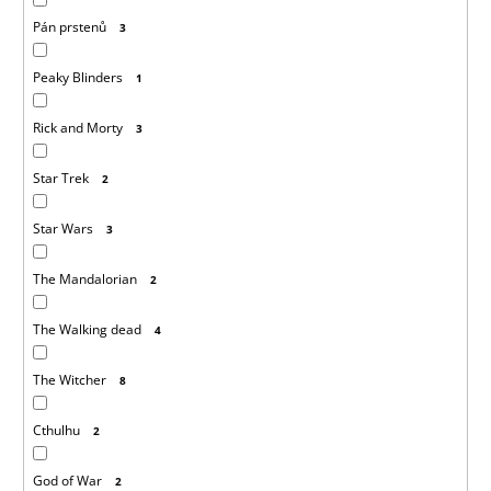
Pán prstenů
3
Peaky Blinders
1
Rick and Morty
3
Star Trek
2
Star Wars
3
The Mandalorian
2
The Walking dead
4
The Witcher
8
Cthulhu
2
God of War
2