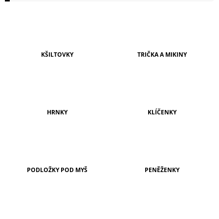
A
J
Í
T
KŠILTOVKY
TRIČKA A MIKINY
?
HRNKY
KLÍČENKY
HLEDAT
D
O
PODLOŽKY POD MYŠ
PENĚŽENKY
P
O
R
U
Č
U