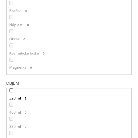
Brašna
0
Náplasti
0
Obraz
0
Kosmetická taška
0
Magnetka
0
OBJEM
320 ml
2
460 ml
0
330 ml
0