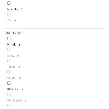
Novinka
2
Tip
0
DRUH ZBOŽÍ
Hrnek
2
Karty
0
Tričko
0
Maska
0
Klíčenka
2
Peněženka
0