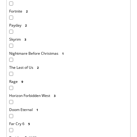
Fortnite
2
Payday
2
Skyrim
3
Nightmare Before Christmas
1
The Last of Us
2
Rage
9
Horizon Forbidden West
3
Doom Eternal
1
Far Cry 6
5