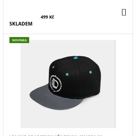
DO
KO
499 Kč
SKLADEM
NOVINKA