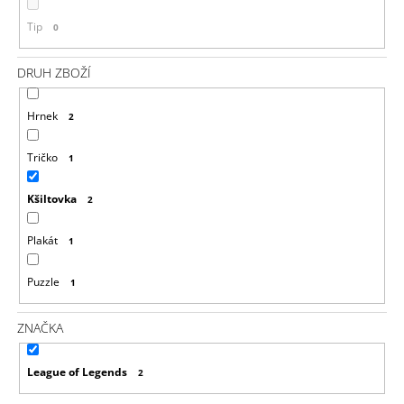
J
Tip
0
E
M
E
DRUH ZBOŽÍ
DOOM
Hrnek
2
ETERNAL
TRIČKO
UAC
Tričko
1
LOGO
GREY
Kšiltovka
2
499
Kč
Plakát
1
Puzzle
1
ZNAČKA
League of Legends
2