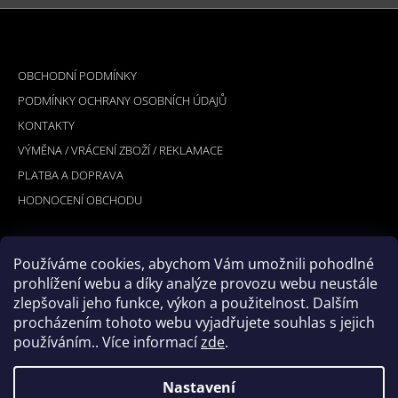
Z
Á
INFORMACE PRO VÁS
P
OBCHODNÍ PODMÍNKY
A
PODMÍNKY OCHRANY OSOBNÍCH ÚDAJŮ
T
KONTAKTY
Í
VÝMĚNA / VRÁCENÍ ZBOŽÍ / REKLAMACE
PLATBA A DOPRAVA
HODNOCENÍ OBCHODU
Používáme cookies, abychom Vám umožnili pohodlné
PŘIJÍMÁME ONLINE PLATBY
prohlížení webu a díky analýze provozu webu neustále
zlepšovali jeho funkce, výkon a použitelnost. Dalším
procházením tohoto webu vyjadřujete souhlas s jejich
používáním.. Více informací
zde
.
Nastavení