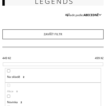
LEGENDS
A
J
Ř
Řadit podle:
ABECEDNĚ
Í
A
T
Z
?
E
ZAVŘÍT FILTR
N
Í
P
R
HLEDAT
449
Kč
499
Kč
O
D
U
D
Na skladě
2
O
K
P
T
O
Ů
Akce
R
0
U
Č
Novinka
2
U