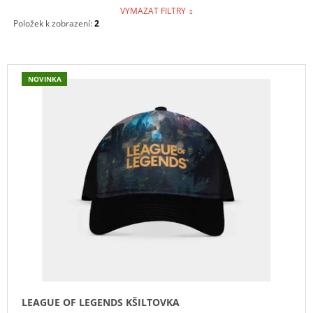
VYMAZAT FILTRY
Položek k zobrazení:
2
V
NOVINKA
Ý
P
I
S
P
R
O
D
U
K
T
Ů
LEAGUE OF LEGENDS KŠILTOVKA