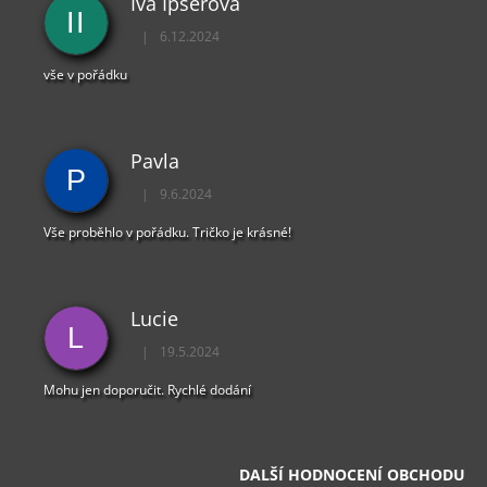
Iva Ipserová
P
II
I
|
6.12.2024
Hodnocení obchodu je 5 z 5 hvězdiček.
S
U
vše v pořádku
Pavla
P
|
9.6.2024
Hodnocení obchodu je 5 z 5 hvězdiček.
Vše proběhlo v pořádku. Tričko je krásné!
Lucie
L
|
19.5.2024
Hodnocení obchodu je 5 z 5 hvězdiček.
Mohu jen doporučit. Rychlé dodání
DALŠÍ HODNOCENÍ OBCHODU