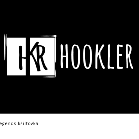
CO POTŘEBUJETE NAJÍT?
HLEDAT
DOPORUČUJEME
egends kšiltovka
ASSASSIN´S CREED HRNEK CREST &
DYING LIGHT 2 