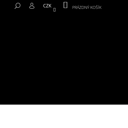
NÁKUPNÍ
HLEDAT
CZK
KOŠÍK
PRÁZDNÝ KOŠÍK
PŘIHLÁŠENÍ
Následující
MIKINA MURALS