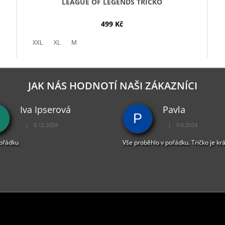
LEAGUE OF LEGENDS TRIČKO
499 Kč
XXL
XL
M
JAK NÁS HODNOTÍ NAŠI ZÁKAZNÍCI
Iva Ipserová
Pavla
P
|
|
6.12.2024
9.6.2024
Hodnocení obchodu je 5 z 5 hvězdiček.
Hodnocení obchodu je 
pořádku
Vše proběhlo v pořádku. Tričko je kr
PŘIJÍMÁME ONLINE PLATBY