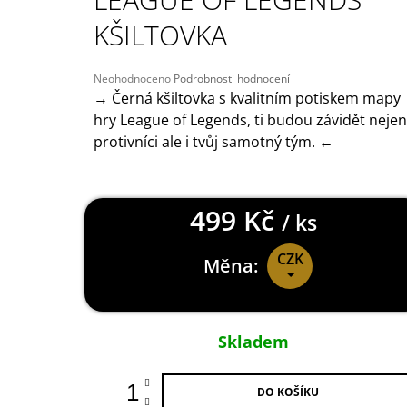
149 Kč
KŠILTOVKA
Průměrné
Neohodnoceno
Podrobnosti hodnocení
hodnocení
→ Černá kšiltovka s kvalitním potiskem mapy
produktu
hry League of Legends, ti budou závidět nejen
je
protivníci ale i tvůj samotný tým. ←
0,0
z
5
hvězdiček.
499 Kč
/ ks
CZK
Měna:
Měrná
cena:
Skladem
DO KOŠÍKU