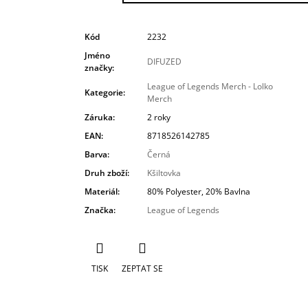
Kód
2232
Jméno
DIFUZED
značky
:
League of Legends Merch - Lolko
Kategorie
:
Merch
Záruka
:
2 roky
EAN
:
8718526142785
Barva
:
Černá
Druh zboží
:
Kšiltovka
Materiál
:
80% Polyester, 20% Bavlna
Značka
:
League of Legends
TISK
ZEPTAT SE