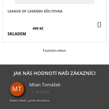
T
Ů
LEAGUE OF LEGENDS KŠILTOVKA
DO
KO
499 Kč
SKLADEM
1
položek celkem
O
V
L
Á
D
JAK NÁS HODNOTÍ NAŠI ZÁKAZNÍCI
A
C
Milan Tomášek
Í
MT
P
|
25.5.2026
R
Hodnocení obchodu je 5 z 5 hvězdiček.
V
Dobré zboží, rychle doručeno.
K
Y