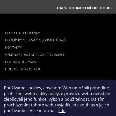
DALŠÍ HODNOCENÍ OBCHODU
Z
Á
INFORMACE PRO VÁS
P
OBCHODNÍ PODMÍNKY
A
PODMÍNKY OCHRANY OSOBNÍCH ÚDAJŮ
T
KONTAKTY
Í
VÝMĚNA / VRÁCENÍ ZBOŽÍ / REKLAMACE
PLATBA A DOPRAVA
HODNOCENÍ OBCHODU
Používáme cookies, abychom Vám umožnili pohodlné
PŘIJÍMÁME ONLINE PLATBY
prohlížení webu a díky analýze provozu webu neustále
zlepšovali jeho funkce, výkon a použitelnost. Dalším
procházením tohoto webu vyjadřujete souhlas s jejich
používáním.. Více informací
zde
.