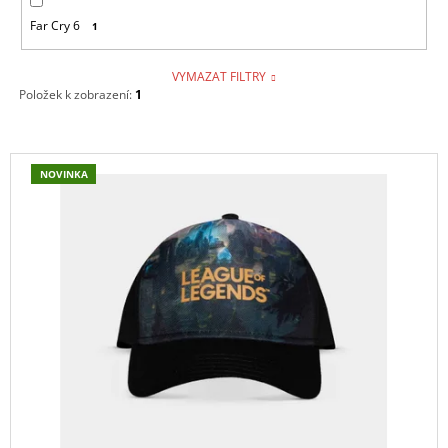
Far Cry 6
1
VYMAZAT FILTRY
Položek k zobrazení:
1
V
NOVINKA
Ý
P
I
S
P
R
O
D
U
K