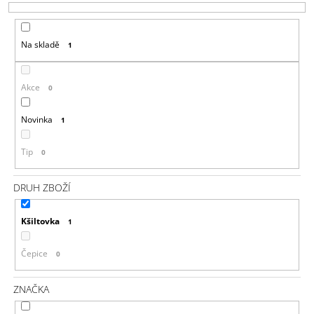
O
J
D
E
U
M
Na skladě
1
E
K
T
DOOM
Ů
Akce
0
ETERNAL
KLÍČENKA
SLAYERS
Novinka
1
CLUB
199
Tip
0
Kč
DRUH ZBOŽÍ
Kšiltovka
1
Čepice
0
ZNAČKA