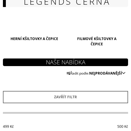
LEGENDS ČERNÁ
A
J
Í
T
?
HERNÍ KŠILTOVKY A ČEPICE
FILMOVÉ KŠILTOVKY A
ČEPICE
HLEDAT
Ř
Řadit podle:
NEJPRODÁVANĚJŠÍ
A
Z
D
E
O
ZAVŘÍT FILTR
N
P
Í
O
R
P
U
R
Č
499
Kč
500
Kč
U