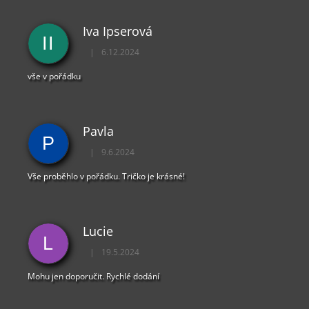
V
Ý
Iva Ipserová
P
II
I
|
6.12.2024
Hodnocení obchodu je 5 z 5 hvězdiček.
S
U
vše v pořádku
Pavla
P
|
9.6.2024
Hodnocení obchodu je 5 z 5 hvězdiček.
Vše proběhlo v pořádku. Tričko je krásné!
Lucie
L
|
19.5.2024
Hodnocení obchodu je 5 z 5 hvězdiček.
Mohu jen doporučit. Rychlé dodání