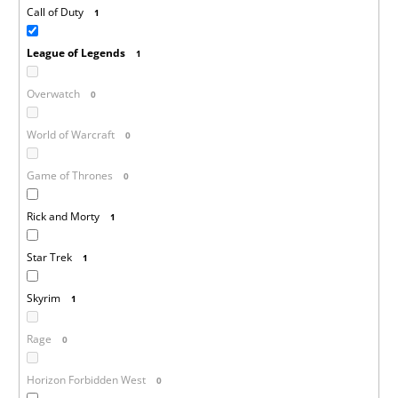
Call of Duty
1
League of Legends
1
Overwatch
0
World of Warcraft
0
Game of Thrones
0
Rick and Morty
1
Star Trek
1
Skyrim
1
Rage
0
Horizon Forbidden West
0