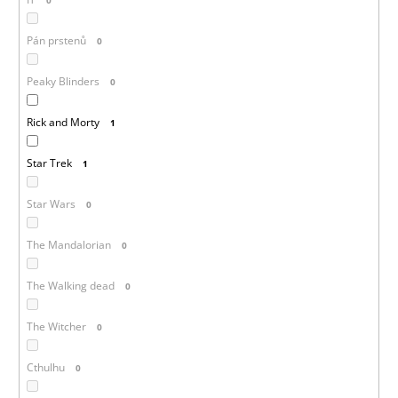
Pán prstenů
0
Peaky Blinders
0
Rick and Morty
1
Star Trek
1
Star Wars
0
The Mandalorian
0
The Walking dead
0
The Witcher
0
Cthulhu
0