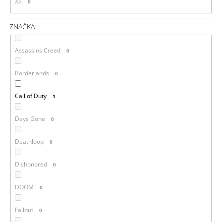
XS
0
ZNAČKA
Assassins Creed
0
Borderlands
0
Call of Duty
1
Days Gone
0
Deathloop
0
Dishonored
0
DOOM
0
Fallout
0