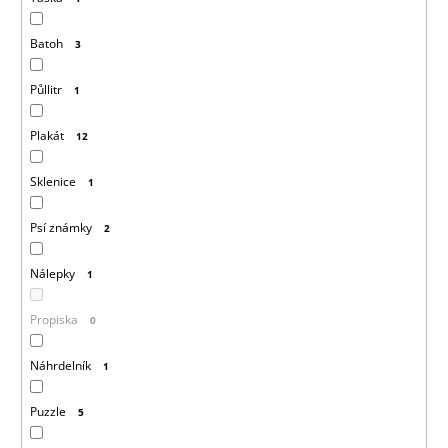
Batoh
3
Půllitr
1
Plakát
12
Sklenice
1
Psí známky
2
Nálepky
1
Propiska
0
Náhrdelník
1
Puzzle
5