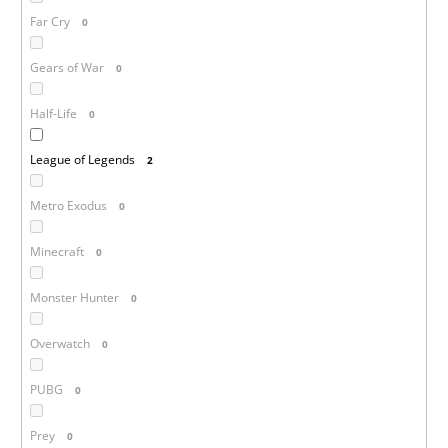
Far Cry
0
Gears of War
0
Half-Life
0
League of Legends
2
Metro Exodus
0
Minecraft
0
Monster Hunter
0
Overwatch
0
PUBG
0
Prey
0