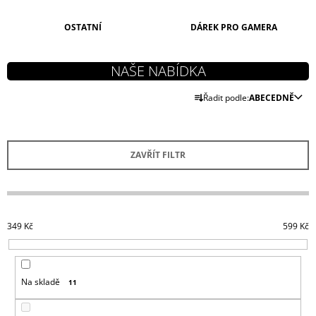
J
E
OSTATNÍ
DÁREK PRO GAMERA
M
E
PAYDAY
Ř
2
Řadit podle:
ABECEDNĚ
A
KLÍČENKA
LOGO
Z
149
E
Kč
ZAVŘÍT FILTR
N
Í
P
R
349
Kč
599
Kč
O
D
U
Na skladě
11
K
T