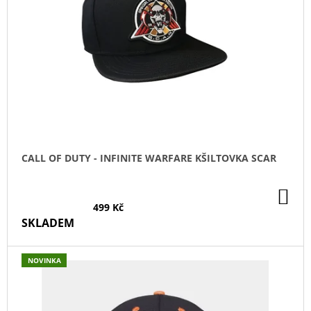
S
P
R
O
D
U
K
T
Ů
CALL OF DUTY - INFINITE WARFARE KŠILTOVKA SCAR
DO
KO
499 Kč
SKLADEM
NOVINKA