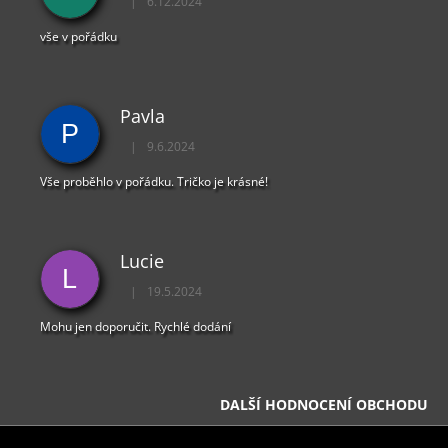
|
6.12.2024
Hodnocení obchodu je 5 z 5 hvězdiček.
S
U
vše v pořádku
Pavla
P
|
9.6.2024
Hodnocení obchodu je 5 z 5 hvězdiček.
Vše proběhlo v pořádku. Tričko je krásné!
Lucie
L
|
19.5.2024
Hodnocení obchodu je 5 z 5 hvězdiček.
Mohu jen doporučit. Rychlé dodání
DALŠÍ HODNOCENÍ OBCHODU
Z