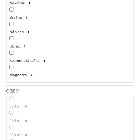
Nákrčník
1
Brašna
1
Náplasti
1
Obraz
1
Kosmetická taška
1
Magnetka
2
OBJEM
320 ml
0
460 ml
0
330 ml
0