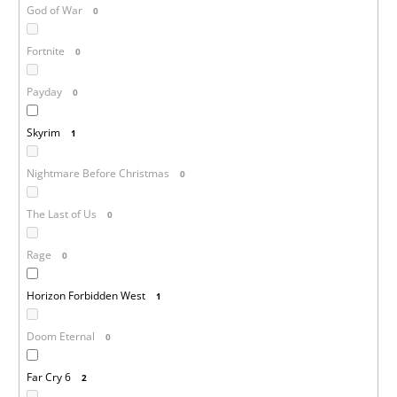
God of War
0
Fortnite
0
Payday
0
Skyrim
1
Nightmare Before Christmas
0
The Last of Us
0
Rage
0
Horizon Forbidden West
1
Doom Eternal
0
Far Cry 6
2