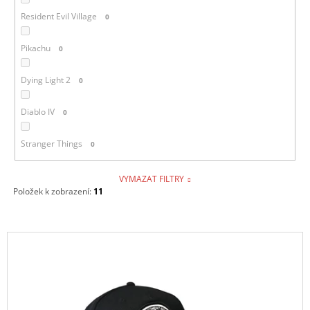
Resident Evil Village
0
Pikachu
0
Dying Light 2
0
Diablo IV
0
Stranger Things
0
VYMAZAT FILTRY
Položek k zobrazení:
11
V
Ý
P
I