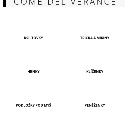
COME DELIVERANCE
A
J
Í
T
?
KŠILTOVKY
TRIČKA A MIKINY
HLEDAT
HRNKY
KLÍČENKY
D
O
P
O
PODLOŽKY POD MYŠ
PENĚŽENKY
R
U
Č
U