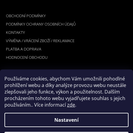
Á
INFORMACE PRO VÁS
P
OBCHODNÍ PODMÍNKY
A
PODMÍNKY OCHRANY OSOBNÍCH ÚDAJŮ
T
KONTAKTY
Í
VÝMĚNA / VRÁCENÍ ZBOŽÍ / REKLAMACE
PLATBA A DOPRAVA
HODNOCENÍ OBCHODU
Používáme cookies, abychom Vám umožnili pohodlné
PŘIJÍMÁME ONLINE PLATBY
prohlížení webu a díky analýze provozu webu neustále
zlepšovali jeho funkce, výkon a použitelnost. Dalším
procházením tohoto webu vyjadřujete souhlas s jejich
používáním.. Více informací
zde
.
Nastavení