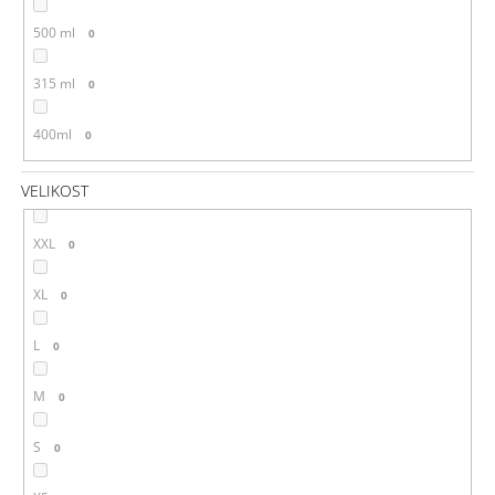
500 ml
0
315 ml
0
400ml
0
VELIKOST
XXL
0
XL
0
L
0
M
0
S
0