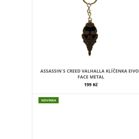
I
S
P
R
O
D
U
K
T
ASSASSIN´S CREED VALHALLA KLÍČENKA EIVO
Ů
FACE METAL
199 Kč
NOVINKA