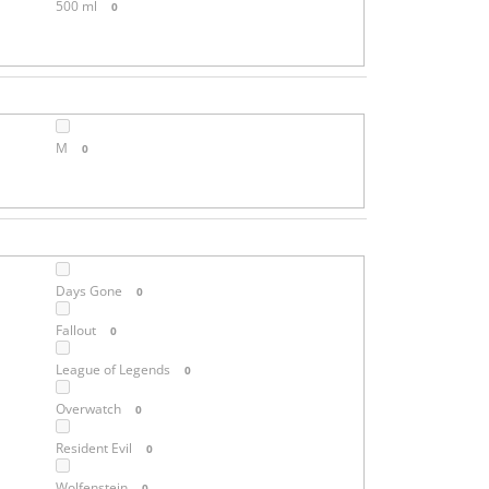
500 ml
0
M
0
Days Gone
0
Fallout
0
League of Legends
0
Overwatch
0
Resident Evil
0
Wolfenstein
0