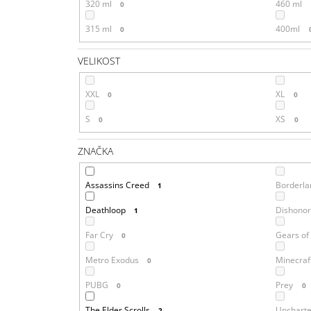
320 ml
460 ml
0
315 ml
400ml
0
VELIKOST
XXL
XL
0
0
S
XS
0
0
ZNAČKA
Assassins Creed
Borderla
1
Deathloop
Dishono
1
Far Cry
Gears of
0
Metro Exodus
Minecraf
0
PUBG
Prey
0
0
The Elder Scrolls
Unchart
2