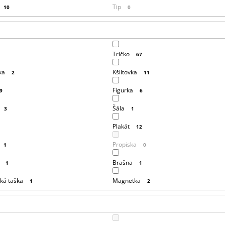
Tip
10
0
Tričko
67
ka
Kšiltovka
2
11
Figurka
9
6
Šála
3
1
Plakát
1
12
Propiska
1
0
Brašna
1
1
ká taška
Magnetka
1
2