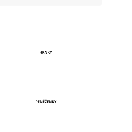
999 Kč
HRNKY
PENĚŽENKY