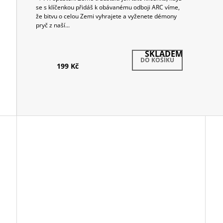
se s klíčenkou přidáš k obávanému odboji ARC víme,
že bitvu o celou Zemi vyhrajete a vyženete démony
pryč z naší...
SKLADEM
DO KOŠÍKU
199 Kč