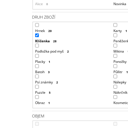
Akce
Novinka
0
DRUH ZBOŽÍ
Hrnek
Karty
20
1
Klíčenka
Peněžen
28
Podložka pod myš
Mikina
2
Placky
Ponožky
1
Batoh
Půllitr
3
Psí známky
Nálepky
2
Puzzle
Nákrčník
5
Obraz
Kosmetic
1
OBJEM