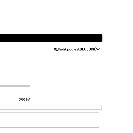
Ř
Řadit podle:
ABECEDNĚ
A
Z
E
N
Í
P
R
299
Kč
O
D
U
K