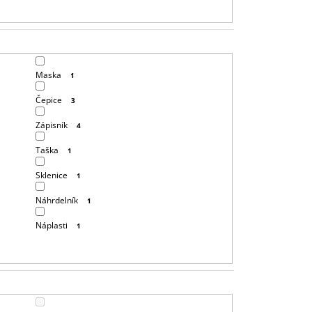
T
Ů
Maska
1
Čepice
3
Zápisník
4
Taška
1
Sklenice
1
Náhrdelník
1
Náplasti
1