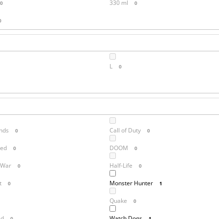
330 ml
0
0
0
L
0
nds
Call of Duty
0
0
red
DOOM
0
0
 War
Half-Life
0
0
t
Monster Hunter
0
1
Quake
0
ed
Watch Dogs
0
1