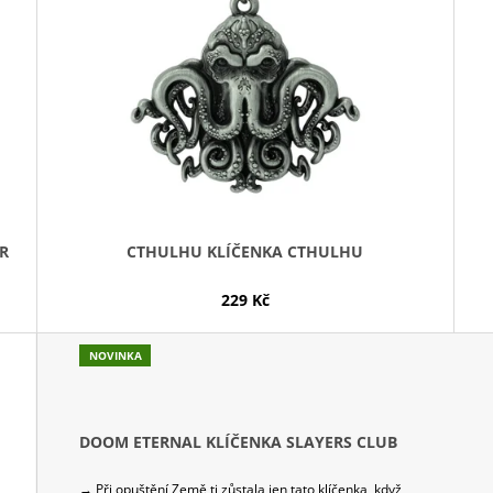
R
CTHULHU KLÍČENKA CTHULHU
229 Kč
NOVINKA
DOOM ETERNAL KLÍČENKA SLAYERS CLUB
→ Při opuštění Země ti zůstala jen tato klíčenka, když