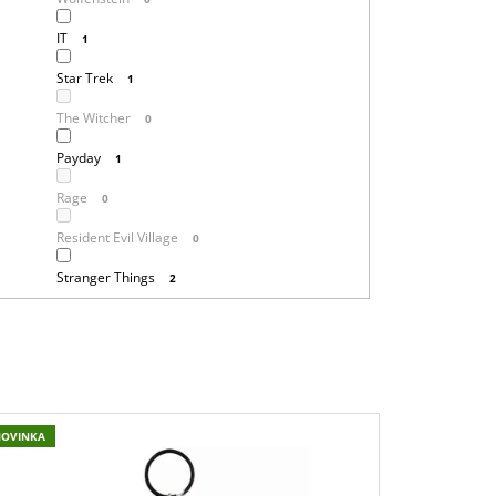
IT
1
Star Trek
1
The Witcher
0
Payday
1
Rage
0
Resident Evil Village
0
Stranger Things
2
NOVINKA