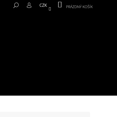
NÁKUPNÍ
HLEDAT
CZK
KOŠÍK
PRÁZDNÝ KOŠÍK
PŘIHLÁŠENÍ
Následující
MIKINA MURALS