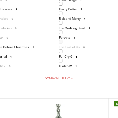
 Thrones
Harry Potter
1
2
inders
Rick and Morty
0
1
alorian
The Walking dead
0
1
ar
Fortnite
0
1
e Before Christmas
The Last of Us
1
0
ernal
Far Cry 6
1
1
ht 2
Diablo IV
0
1
VYMAZAT FILTRY