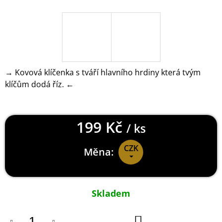
J
E
M
E
DOOM
ETERNAL
→ Kovová klíčenka s tváří hlavního hrdiny která tvým
KLÍČENKA
klíčům dodá říz. ←
SLAYERS
CLUB
199
Kč
199 Kč
/ ks
CZK
Měna:
Měrná
cena:
Skladem
DO