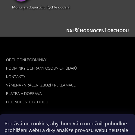
Mohu jen doporučit. Rychlé dodání
DALŠÍ HODNOCENÍ OBCHODU
Z
Á
INFORMACE PRO VÁS
P
OBCHODNÍ PODMÍNKY
A
PODMÍNKY OCHRANY OSOBNÍCH ÚDAJŮ
T
KONTAKTY
Í
VÝMĚNA / VRÁCENÍ ZBOŽÍ / REKLAMACE
PLATBA A DOPRAVA
HODNOCENÍ OBCHODU
Používáme cookies, abychom Vám umožnili pohodlné
PŘIJÍMÁME ONLINE PLATBY
prohlížení webu a díky analýze provozu webu neustále