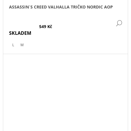
ASSASSIN´S CREED VALHALLA TRIČKO NORDIC AOP
DE
549 Kč
SKLADEM
L
M