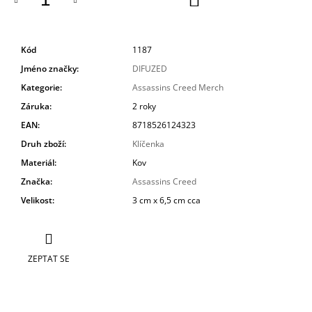
KOŠÍKU
Kód
1187
Jméno značky
:
DIFUZED
Kategorie
:
Assassins Creed Merch
Záruka
:
2 roky
EAN
:
8718526124323
Druh zboží
:
Klíčenka
Materiál
:
Kov
Značka
:
Assassins Creed
Velikost
:
3 cm x 6,5 cm cca
ZEPTAT SE