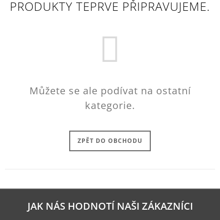
PRODUKTY TEPRVE PŘIPRAVUJEME.
A
J
Í
T
?
Můžete se ale podívat na ostatní
kategorie.
HLEDAT
ZPĚT DO OBCHODU
D
O
P
O
R
U
JAK NÁS HODNOTÍ NAŠI ZÁKAZNÍCI
Č
U