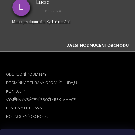
Lucie
L
|
19.5.2024
Hodnocení obchodu je 5 z 5 hvězdiček.
Mohu jen doporučit. Rychlé dodání
DALŠÍ HODNOCENÍ OBCHODU
Z
Á
INFORMACE PRO VÁS
P
OBCHODNÍ PODMÍNKY
A
PODMÍNKY OCHRANY OSOBNÍCH ÚDAJŮ
T
KONTAKTY
Í
VÝMĚNA / VRÁCENÍ ZBOŽÍ / REKLAMACE
PLATBA A DOPRAVA
HODNOCENÍ OBCHODU