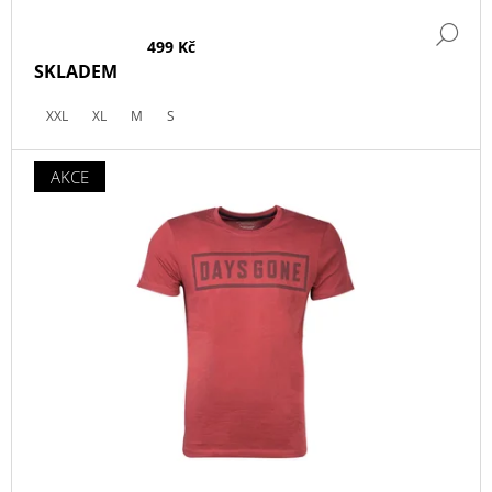
DE
499 Kč
SKLADEM
XXL
XL
M
S
AKCE