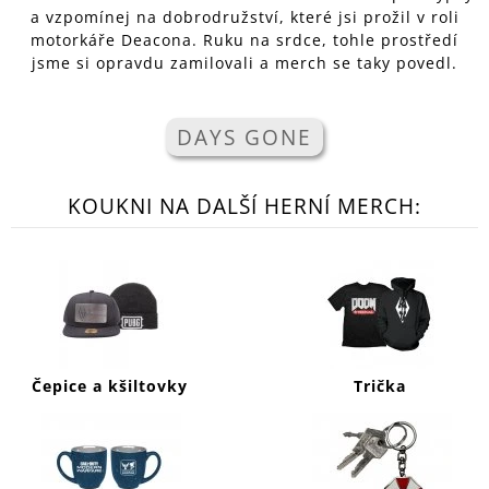
a vzpomínej na dobrodružství, které jsi prožil v roli
A
motorkáře Deacona. Ruku na srdce, tohle prostředí
J
jsme si opravdu zamilovali a merch se taky povedl.
Í
T
DAYS GONE
?
KOUKNI NA DALŠÍ HERNÍ MERCH:
HLEDAT
D
O
P
Čepice a kšiltovky
Trička
O
R
U
Č
U