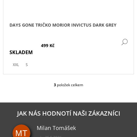
DAYS GONE TRIČKO MORIOR INVICTUS DARK GREY
DE
499 Kč
SKLADEM
XXL
S
3
položek celkem
O
V
L
Á
D
JAK NÁS HODNOTÍ NAŠI ZÁKAZNÍCI
A
C
Milan Tomášek
Í
MT
P