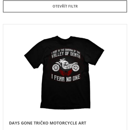
E
OTEVŘÍT FILTR
N
Í
P
V
R
Ý
O
P
D
I
U
S
K
P
T
R
Ů
O
D
U
K
T
Ů
DAYS GONE TRIČKO MOTORCYCLE ART