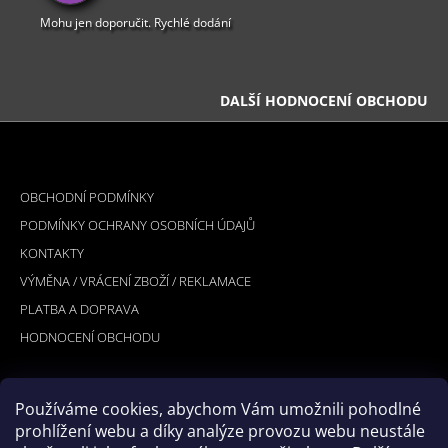
Mohu jen doporučit. Rychlé dodání
DALŠÍ HODNOCENÍ OBCHODU
Z
Á
INFORMACE PRO VÁS
P
OBCHODNÍ PODMÍNKY
A
PODMÍNKY OCHRANY OSOBNÍCH ÚDAJŮ
T
KONTAKTY
Í
VÝMĚNA / VRÁCENÍ ZBOŽÍ / REKLAMACE
PLATBA A DOPRAVA
HODNOCENÍ OBCHODU
Používáme cookies, abychom Vám umožnili pohodlné
PŘIJÍMÁME ONLINE PLATBY
prohlížení webu a díky analýze provozu webu neustále