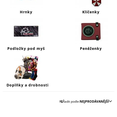
J
E
Hrnky
Klíčenky
M
E
HORIZON
FORBIDDEN
WEST
KLÍČENKA
Podložky pod myš
Peněženky
MAMMOTH
199
Kč
Doplňky a drobnosti
Ř
Řadit podle:
NEJPRODÁVANĚJŠÍ
A
Z