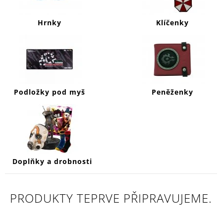
J
E
Hrnky
Klíčenky
M
E
ASSASSIN
´S
CREED
HRNEK
Podložky pod myš
Peněženky
CREST
&
RED
269
Kč
Doplňky a drobnosti
PRODUKTY TEPRVE PŘIPRAVUJEME.