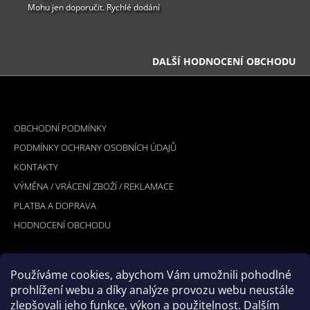
Mohu jen doporučit. Rychlé dodání
DALŠÍ HODNOCENÍ OBCHODU
Z
Á
INFORMACE PRO VÁS
P
OBCHODNÍ PODMÍNKY
A
PODMÍNKY OCHRANY OSOBNÍCH ÚDAJŮ
T
KONTAKTY
Í
VÝMĚNA / VRÁCENÍ ZBOŽÍ / REKLAMACE
PLATBA A DOPRAVA
HODNOCENÍ OBCHODU
Používáme cookies, abychom Vám umožnili pohodlné
PŘIJÍMÁME ONLINE PLATBY
prohlížení webu a díky analýze provozu webu neustále
zlepšovali jeho funkce, výkon a použitelnost. Dalším