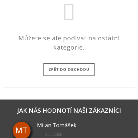
Můžete se ale podívat na ostatní
kategorie.
ZPĚT DO OBCHODU
JAK NÁS HODNOTÍ NAŠI ZÁKAZNÍCI
Milan Tomášek
MT
|
25.5.2026
Hodnocení obchodu je 5 z 5 hvězdiček.