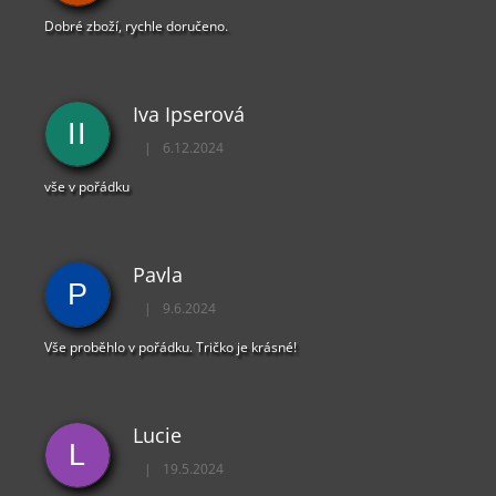
Dobré zboží, rychle doručeno.
Iva Ipserová
II
|
6.12.2024
Hodnocení obchodu je 5 z 5 hvězdiček.
vše v pořádku
Pavla
P
|
9.6.2024
Hodnocení obchodu je 5 z 5 hvězdiček.
Vše proběhlo v pořádku. Tričko je krásné!
Lucie
L
|
19.5.2024
Hodnocení obchodu je 5 z 5 hvězdiček.