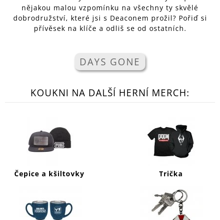
nějakou malou vzpomínku na všechny ty skvělé
A
dobrodružství, které jsi s Deaconem prožil? Pořiď si
J
přívěsek na klíče a odliš se od ostatních.
Í
T
DAYS GONE
?
KOUKNI NA DALŠÍ HERNÍ MERCH:
HLEDAT
D
O
P
Čepice a kšiltovky
Trička
O
R
U
Č
U