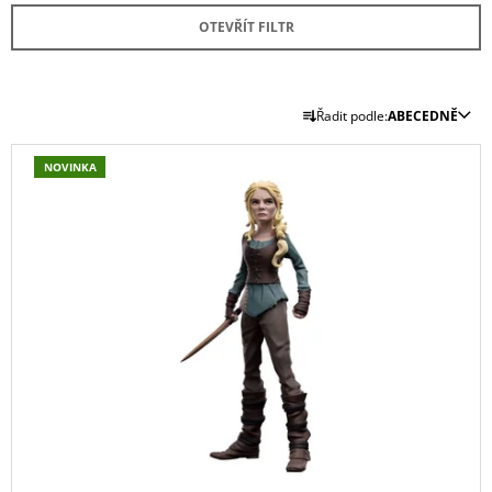
A
OTEVŘÍT FILTR
J
Í
Ř
T
Řadit podle:
ABECEDNĚ
A
?
V
Z
NOVINKA
Ý
E
P
N
I
Í
HLEDAT
S
P
P
R
R
O
D
O
D
O
D
P
U
O
U
K
R
K
T
U
T
Č
Ů
U