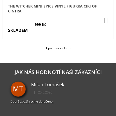
Ů
J
THE WITCHER MINI EPICS VINYL FIGURKA CIRI OF
E
CINTRA
M
E
DO
KO
999 Kč
SKLADEM
DYING
LIGHT
2
TRIČKO
1
položek celkem
CALDWELL
O
RED
V
L
449
Kč
Á
D
JAK NÁS HODNOTÍ NAŠI ZÁKAZNÍCI
A
C
Milan Tomášek
Í
MT
P
|
25.5.2026
R
Hodnocení obchodu je 5 z 5 hvězdiček.
V
Dobré zboží, rychle doručeno.
K
Y
V