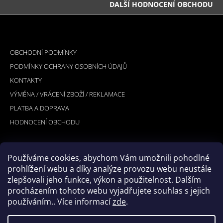
DALŠÍ HODNOCENÍ OBCHODU
Z
Á
INFORMACE PRO VÁS
P
OBCHODNÍ PODMÍNKY
A
PODMÍNKY OCHRANY OSOBNÍCH ÚDAJŮ
T
KONTAKTY
Í
VÝMĚNA / VRÁCENÍ ZBOŽÍ / REKLAMACE
PLATBA A DOPRAVA
HODNOCENÍ OBCHODU
Používáme cookies, abychom Vám umožnili pohodlné
PŘIJÍMÁME ONLINE PLATBY
prohlížení webu a díky analýze provozu webu neustále
zlepšovali jeho funkce, výkon a použitelnost. Dalším
procházením tohoto webu vyjadřujete souhlas s jejich
používáním.. Více informací
zde
.