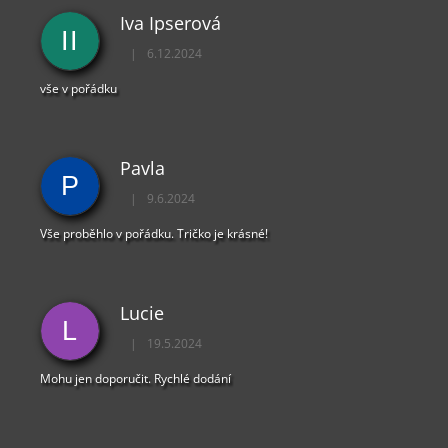
Ý
Iva Ipserová
P
II
I
|
6.12.2024
Hodnocení obchodu je 5 z 5 hvězdiček.
S
U
vše v pořádku
Pavla
P
|
9.6.2024
Hodnocení obchodu je 5 z 5 hvězdiček.
Vše proběhlo v pořádku. Tričko je krásné!
Lucie
L
|
19.5.2024
Hodnocení obchodu je 5 z 5 hvězdiček.
Mohu jen doporučit. Rychlé dodání