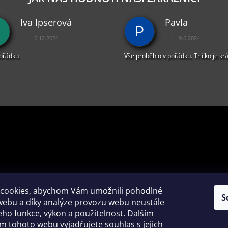
Iva Ipserová
Pavla
P
|
|
6.12.2024
9.6.2024
Hodnocení obchodu je 5 z 5 hvězdiček.
Hodnocení obchodu je 
pořádku
Vše proběhlo v pořádku. Tričko je kr
PŘIJÍMÁME ONLINE PLATBY
cookies, abychom Vám umožnili pohodlné
S
webu a díky analýze provozu webu neustále
jeho funkce, výkon a použitelnost. Dalším
 tohoto webu vyjadřujete souhlas s jejich