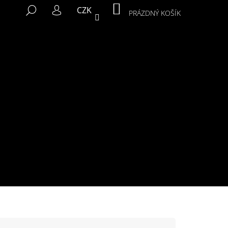
NÁKUPNÍ
HLEDAT
CZK
KOŠÍK
PRÁZDNÝ KOŠÍK
PŘIHLÁŠENÍ
Následující
MIKINA MURALS