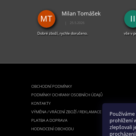
Milan Tomášek
MT
II
|
25.5.2026
Hodnocení obchodu je 5 z 5 hvězdiček.
Dobré zboží, rychle doručeno.
vše v 
Z
Á
INFORMACE PRO VÁS
P
OBCHODNÍ PODMÍNKY
A
PODMÍNKY OCHRANY OSOBNÍCH ÚDAJŮ
T
KONTAKTY
Í
VÝMĚNA / VRÁCENÍ ZBOŽÍ / REKLAMACE
Používáme 
prohlížení 
PLATBA A DOPRAVA
zlepšovali 
HODNOCENÍ OBCHODU
procházením