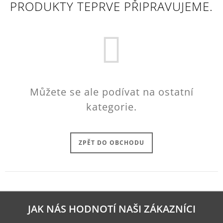
PRODUKTY TEPRVE PŘIPRAVUJEME.
A
J
Í
T
?
Můžete se ale podívat na ostatní
kategorie.
HLEDAT
ZPĚT DO OBCHODU
D
O
P
O
R
U
JAK NÁS HODNOTÍ NAŠI ZÁKAZNÍCI
Č
U