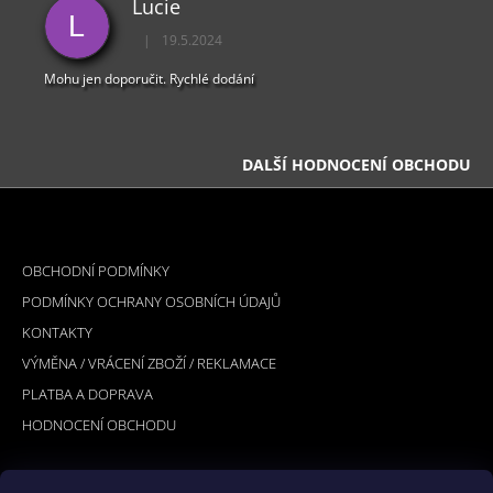
Lucie
L
|
19.5.2024
Hodnocení obchodu je 5 z 5 hvězdiček.
Mohu jen doporučit. Rychlé dodání
DALŠÍ HODNOCENÍ OBCHODU
Z
Á
INFORMACE PRO VÁS
P
OBCHODNÍ PODMÍNKY
A
PODMÍNKY OCHRANY OSOBNÍCH ÚDAJŮ
T
KONTAKTY
Í
VÝMĚNA / VRÁCENÍ ZBOŽÍ / REKLAMACE
PLATBA A DOPRAVA
HODNOCENÍ OBCHODU