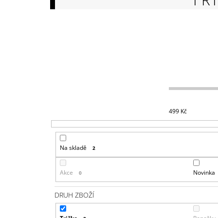
149 Kč
499
Kč
Na skladě
2
Akce
Novinka
0
DRUH ZBOŽÍ