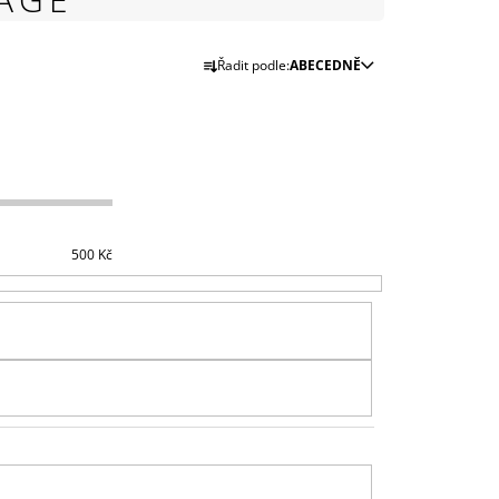
999 Kč
Ř
Řadit podle:
ABECEDNĚ
A
Z
E
N
Í
P
R
500
Kč
O
D
U
K
T
Ů