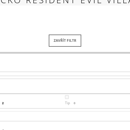
RED
269 Kč
ZAVŘÍT FILTR
Tip
2
0