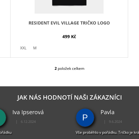
RESIDENT EVIL VILLAGE TRIČKO LOGO
499 Kč
XXL
M
2
položek celkem
O
V
L
Á
D
JAK NÁS HODNOTÍ NAŠI ZÁKAZNÍCI
A
C
Iva Ipserová
Pavla
Í
P
P
|
|
6.12.2024
9.6.2024
R
Hodnocení obchodu je 5 z 5 hvězdiček.
Hodnocení obchodu je 
V
pořádku
Vše proběhlo v pořádku. Tričko je kr
K