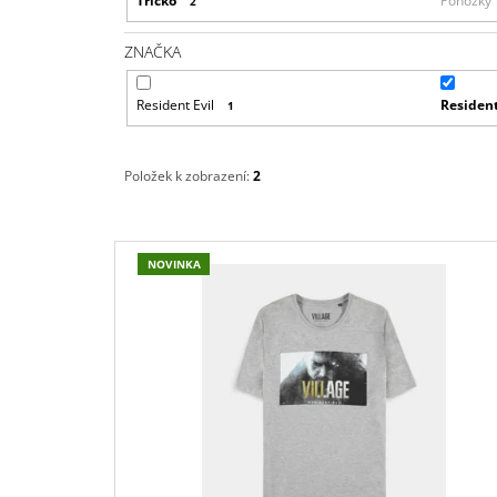
Tričko
Ponožky
2
ZNAČKA
Resident Evil
Resident
1
Položek k zobrazení:
2
V
NOVINKA
Ý
P
I
S
P
R
O
D