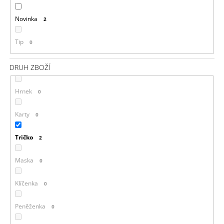
Novinka
2
Tip
0
DRUH ZBOŽÍ
Hrnek
0
Karty
0
Tričko
2
Maska
0
Klíčenka
0
Peněženka
0