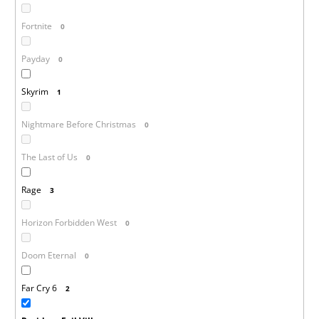
Fortnite
0
Payday
0
Skyrim
1
Nightmare Before Christmas
0
The Last of Us
0
Rage
3
Horizon Forbidden West
0
Doom Eternal
0
Far Cry 6
2