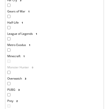
Far Cry
3
Gears of War
1
Half-Life
1
League of Legends
1
Metro Exodus
1
Minecraft
1
Monster Hunter
0
Overwatch
3
PUBG
3
Prey
2