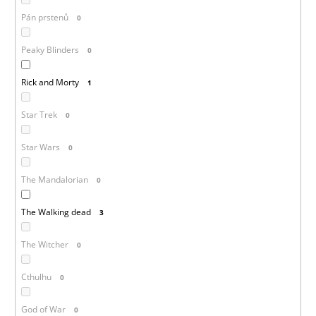
Pán prstenů
0
Peaky Blinders
0
Rick and Morty
1
Star Trek
0
Star Wars
0
The Mandalorian
0
The Walking dead
3
The Witcher
0
Cthulhu
0
God of War
0