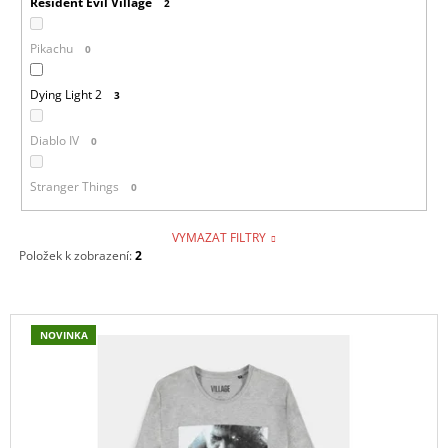
Resident Evil Village
2
Pikachu
0
Dying Light 2
3
Diablo IV
0
Stranger Things
0
VYMAZAT FILTRY
Položek k zobrazení:
2
V
NOVINKA
Ý
P
I
S