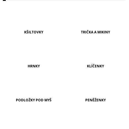
A
J
Í
T
KŠILTOVKY
TRIČKA A MIKINY
?
HRNKY
KLÍČENKY
HLEDAT
D
O
PODLOŽKY POD MYŠ
PENĚŽENKY
P
O
R
U
Č
U