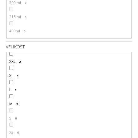
500 ml
0
315 ml
0
400ml
0
VELIKOST
XXL
2
XL
1
L
1
M
2
S
0
XS
0