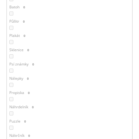
Batoh
0
Půllitr
0
Plakát
0
Sklenice
0
Psí známky
0
Nálepky
0
Propiska
0
Náhrdelník
0
Puzzle
0
Nákrčník
0