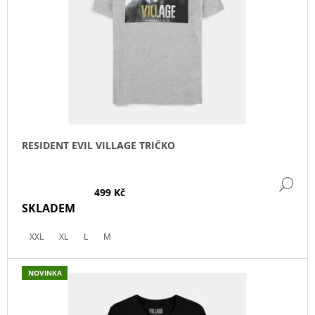
P
R
O
D
U
K
T
Ů
RESIDENT EVIL VILLAGE TRIČKO
DE
499 Kč
SKLADEM
XXL
XL
L
M
NOVINKA