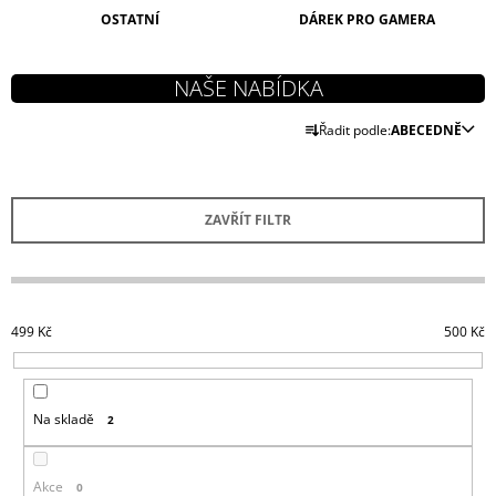
J
OSTATNÍ
DÁREK PRO GAMERA
E
M
E
Ř
Řadit podle:
ABECEDNĚ
DOOM
A
ETERNAL
KLÍČENKA
Z
SLAYERS
E
CLUB
ZAVŘÍT FILTR
N
199
Kč
Í
P
R
499
Kč
500
Kč
O
D
U
Na skladě
2
K
T
Ů
Akce
0