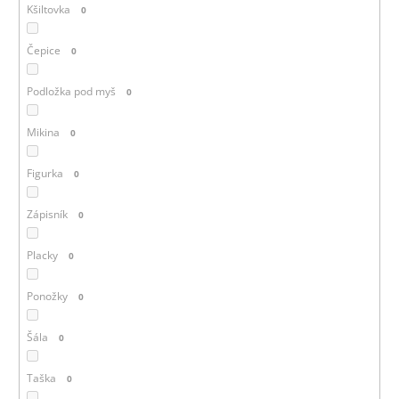
Kšiltovka
0
Čepice
0
Podložka pod myš
0
Mikina
0
Figurka
0
Zápisník
0
Placky
0
Ponožky
0
Šála
0
Taška
0