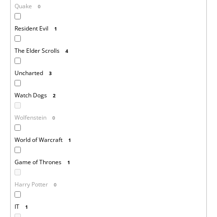
Quake
0
Resident Evil
1
The Elder Scrolls
4
Uncharted
3
Watch Dogs
2
Wolfenstein
0
World of Warcraft
1
Game of Thrones
1
Harry Potter
0
IT
1