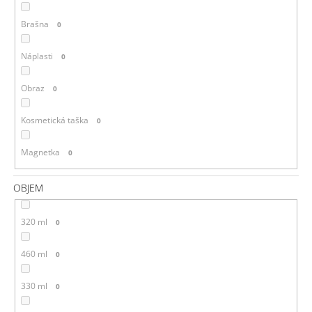
Brašna
0
Náplasti
0
Obraz
0
Kosmetická taška
0
Magnetka
0
OBJEM
320 ml
0
460 ml
0
330 ml
0