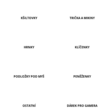
A
J
Í
KŠILTOVKY
TRIČKA A MIKINY
T
?
HRNKY
KLÍČENKY
HLEDAT
PODLOŽKY POD MYŠ
PENĚŽENKY
D
O
P
O
R
U
Č
OSTATNÍ
DÁREK PRO GAMERA
U