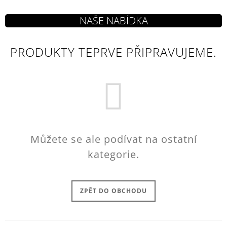
J
E
M
E
PRODUKTY TEPRVE PŘIPRAVUJEME.
DOOM
ETERNAL
TRIČKO
UAC
LOGO
GREY
499
Kč
Můžete se ale podívat na ostatní
kategorie.
ZPĚT DO OBCHODU