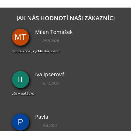
JAK NÁS HODNOTÍ NAŠI ZÁKAZNÍCI
Milan Tomášek
MT
|
25.5.2026
Hodnocení obchodu je 5 z 5 hvězdiček.
Dobré zboží, rychle doručeno.
Iva Ipserová
II
|
6.12.2024
Hodnocení obchodu je 5 z 5 hvězdiček.
vše v pořádku
Pavla
P
|
9.6.2024
Hodnocení obchodu je 5 z 5 hvězdiček.