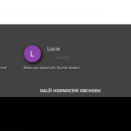
Lucie
L
|
19.5.2024
5 z 5 hvězdiček.
Hodnocení obchodu je 5 z 5 hvězdiček.
ásné!
Mohu jen doporučit. Rychlé dodání
DALŠÍ HODNOCENÍ OBCHODU