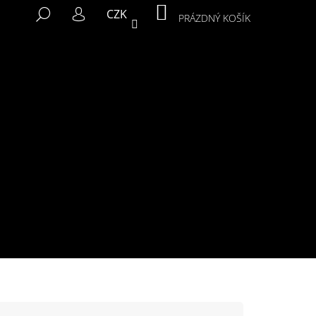
NÁKUPNÍ
HLEDAT
CZK
KOŠÍK
PRÁZDNÝ KOŠÍK
PŘIHLÁŠENÍ
Následující
MIKINA MURALS