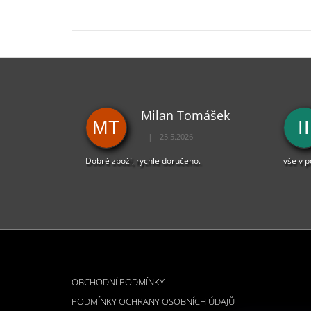
Milan Tomášek
MT
II
|
25.5.2026
Hodnocení obchodu je 5 z 5 hvězdiček.
Dobré zboží, rychle doručeno.
vše v 
Z
Á
INFORMACE PRO VÁS
P
OBCHODNÍ PODMÍNKY
A
PODMÍNKY OCHRANY OSOBNÍCH ÚDAJŮ
T