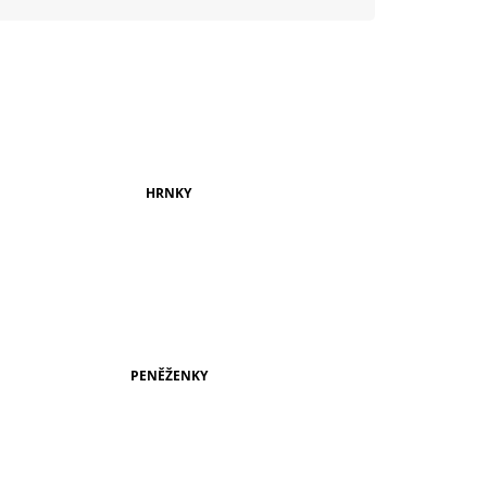
999 Kč
HRNKY
PENĚŽENKY