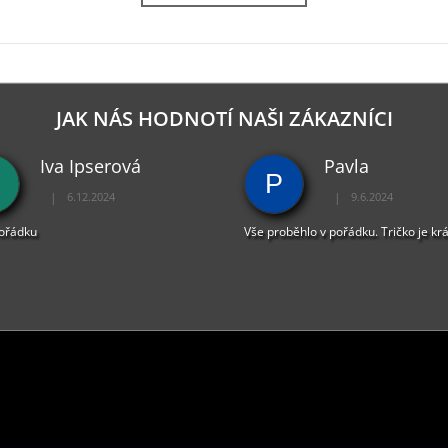
JAK NÁS HODNOTÍ NAŠI ZÁKAZNÍCI
Iva Ipserová
Pavla
P
|
|
6.12.2024
9.6.2024
Hodnocení obchodu je 5 z 5 hvězdiček.
Hodnocení obchodu je 
pořádku
Vše proběhlo v pořádku. Tričko je kr
PŘIJÍMÁME ONLINE PLATBY