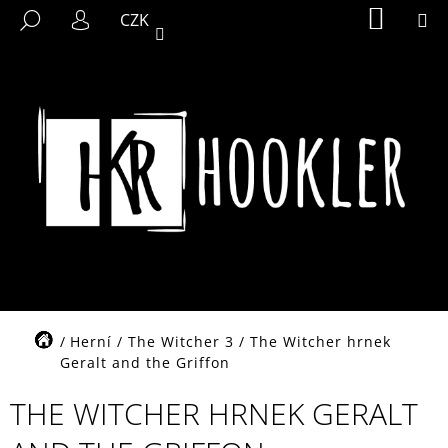
K
Přejít
NÁKUP
M
HLEDAT
CZK
KOŠÍK
na
O
PŘIHLÁŠENÍ
ZPĚT
ZPĚT
obsah
Š
Í
C
K
O
P
O
T
Ř
E
B
U
J
Domů
Herní
/
The Witcher 3
/
The Witcher hrnek
E
Geralt and the Griffon
T
THE WITCHER HRNEK GERALT
E
N