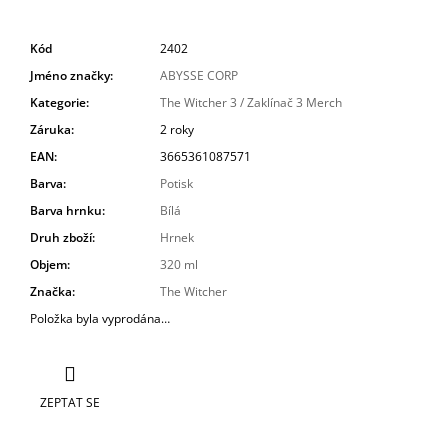
Kód
2402
Jméno značky
:
ABYSSE CORP
Kategorie
:
The Witcher 3 / Zaklínač 3 Merch
Záruka
:
2 roky
EAN
:
3665361087571
Barva
:
Potisk
Barva hrnku
:
Bílá
Druh zboží
:
Hrnek
Objem
:
320 ml
Značka
:
The Witcher
Položka byla vyprodána…
ZEPTAT SE