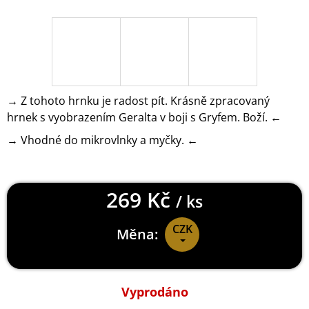
J
E
M
E
CALL
OF
→ Z tohoto hrnku je radost pít. Krásně zpracovaný
DUTY
hrnek s vyobrazením Geralta v boji s Gryfem. Boží. ←
WARZONE
MIKINA
→ Vhodné do mikrovlnky a myčky. ←
SYMBOLS
999
Kč
269 Kč
/ ks
CZK
Měna:
Měrná
cena:
Vyprodáno