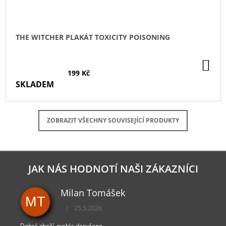
THE WITCHER PLAKÁT TOXICITY POISONING
DO
KO
199 Kč
SKLADEM
ZOBRAZIT VŠECHNY SOUVISEJÍCÍ PRODUKTY
JAK NÁS HODNOTÍ NAŠI ZÁKAZNÍCI
Milan Tomášek
MT
|
25.5.2026
Hodnocení obchodu je 5 z 5 hvězdiček.
Dobré zboží, rychle doručeno.