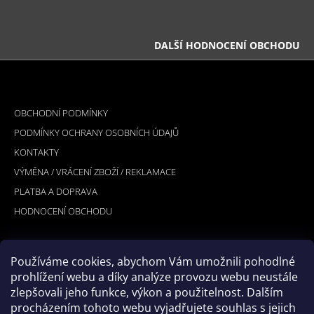
DALŠÍ HODNOCENÍ OBCHODU
Z
Á
INFORMACE PRO VÁS
P
OBCHODNÍ PODMÍNKY
A
PODMÍNKY OCHRANY OSOBNÍCH ÚDAJŮ
T
KONTAKTY
Í
VÝMĚNA / VRÁCENÍ ZBOŽÍ / REKLAMACE
PLATBA A DOPRAVA
HODNOCENÍ OBCHODU
Používáme cookies, abychom Vám umožnili pohodlné
PŘIJÍMÁME ONLINE PLATBY
prohlížení webu a díky analýze provozu webu neustále
zlepšovali jeho funkce, výkon a použitelnost. Dalším
procházením tohoto webu vyjadřujete souhlas s jejich