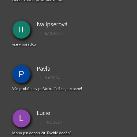
Iva Ipserová
II
|
6.12.2024
Hodnocení obchodu je 5 z 5 hvězdiček.
vše v pořádku
Pavla
P
|
9.6.2024
Hodnocení obchodu je 5 z 5 hvězdiček.
Vše proběhlo v pořádku. Tričko je krásné!
Lucie
L
|
19.5.2024
Hodnocení obchodu je 5 z 5 hvězdiček.
Mohu jen doporučit. Rychlé dodání