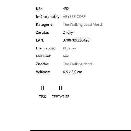
Kód
452
Jméno značky
:
ABYSSE CORP
Kategorie
:
The Walking dead Merch
Záruka
:
2 roky
EAN
:
3700789226420
Druh zboží
:
Klíčenka
Materiál
:
Kov
Značka
:
The Walking dead
Velikost
:
4,6 x 2,9 cm
TISK
ZEPTAT SE