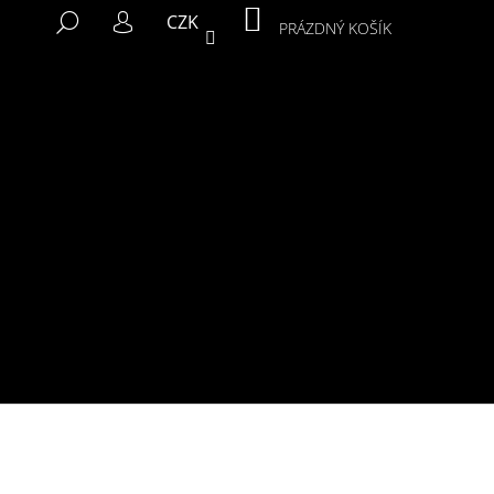
NÁKUPNÍ
HLEDAT
CZK
KOŠÍK
PRÁZDNÝ KOŠÍK
PŘIHLÁŠENÍ
Následující
MIKINA MURALS