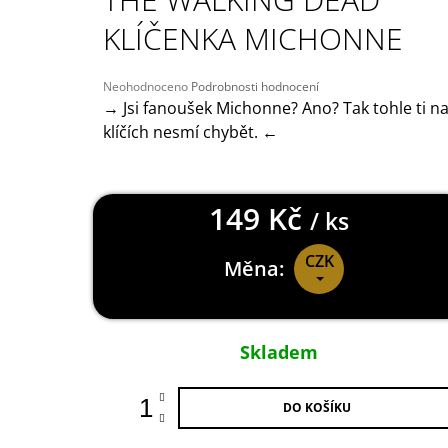
149 Kč
KLÍČENKA MICHONNE
Průměrné
Neohodnoceno
Podrobnosti hodnocení
hodnocení
→ Jsi fanoušek Michonne? Ano? Tak tohle ti n
produktu
klíčích nesmí chybět. ←
je
0,0
z
5
149 Kč
hvězdiček.
/ ks
CZK
Měna:
Měrná
cena:
Skladem
DO KOŠÍKU