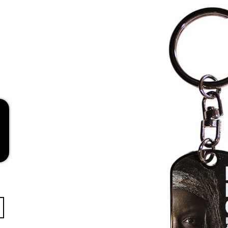
RED
269 Kč
a