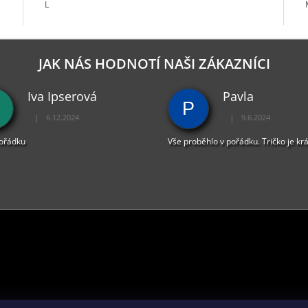
L
JAK NÁS HODNOTÍ NAŠI ZÁKAZNÍCI
Iva Ipserová
Pavla
P
|
|
6.12.2024
9.6.2024
Hodnocení obchodu je 5 z 5 hvězdiček.
Hodnocení obchodu je 
pořádku
Vše proběhlo v pořádku. Tričko je kr
PŘIJÍMÁME ONLINE PLATBY