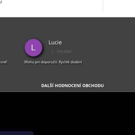
M
Lucie
L
|
19.5.2024
5 z 5 hvězdiček.
Hodnocení obchodu je 5 z 5 hvězdiček.
ásné!
Mohu jen doporučit. Rychlé dodání
DALŠÍ HODNOCENÍ OBCHODU