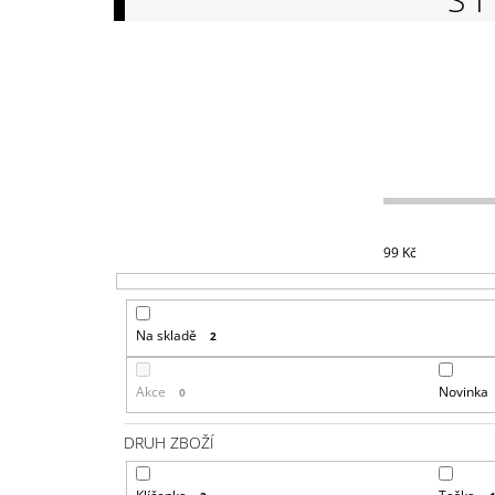
149 Kč
99
Kč
Na skladě
2
Akce
Novinka
0
DRUH ZBOŽÍ