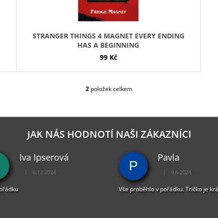
STRANGER THINGS 4 MAGNET EVERY ENDING
HAS A BEGINNING
99 Kč
2
položek celkem
O
V
L
Á
D
JAK NÁS HODNOTÍ NAŠI ZÁKAZNÍCI
A
C
Iva Ipserová
Pavla
Í
P
P
|
|
6.12.2024
9.6.2024
R
Hodnocení obchodu je 5 z 5 hvězdiček.
Hodnocení obchodu je 
V
pořádku
Vše proběhlo v pořádku. Tričko je kr
K
Y
V