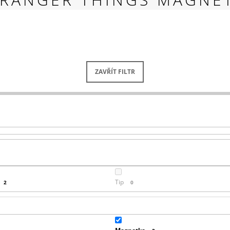
RED
269 Kč
ZAVŘÍT FILTR
Tip
2
0