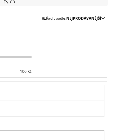
999 Kč
Ř
Řadit podle:
NEJPRODÁVANĚJŠÍ
A
Z
E
N
Í
P
R
100
Kč
O
D
U
K
T
Ů