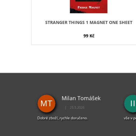
U
K
T
STRANGER THINGS 1 MAGNET ONE SHEET
Ů
99 Kč
Milan Tomášek
MT
II
|
25.5.2026
Hodnocení obchodu je 5 z 5 hvězdiček.
Dobré zboží, rychle doručeno.
vše v 