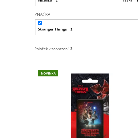
Klíčenka
Taška
2
ZNAČKA
Stranger Things
2
Položek k zobrazení:
2
V
NOVINKA
Ý
P
I
S
P
R
O
D