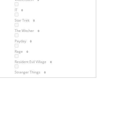
IT
0
Star Trek
0
The Witcher
0
Payday
0
Rage
0
Resident Evil Village
0
Stranger Things
0