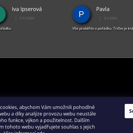
C
Iva Ipserová
Pavla
Í
P
P
|
|
6.12.2024
9.6.2024
R
Hodnocení obchodu je 5 z 5 hvězdiček.
Hodnocení obchodu je 
V
pořádku
Vše proběhlo v pořádku. Tričko je kr
K
Y
V
Ý
P
I
S
U
PŘIJÍMÁME ONLINE PLATBY
cookies, abychom Vám umožnili pohodlné
S
webu a díky analýze provozu webu neustále
jeho funkce, výkon a použitelnost. Dalším
 tohoto webu vyjadřujete souhlas s jejich