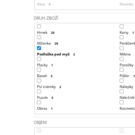
Akce
Novinka
0
DRUH ZBOŽÍ
Hrnek
Karty
20
1
Klíčenka
Peněžen
28
Podložka pod myš
Mikina
2
Placky
Ponožky
1
Batoh
Půllitr
3
Psí známky
Nálepky
2
Puzzle
Nákrčník
5
Obraz
Kosmetic
1
OBJEM