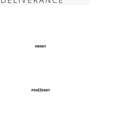
999 Kč
HRNKY
PENĚŽENKY