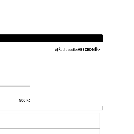
Ř
Řadit podle:
ABECEDNĚ
A
Z
E
N
Í
P
R
800
Kč
O
D
U
K