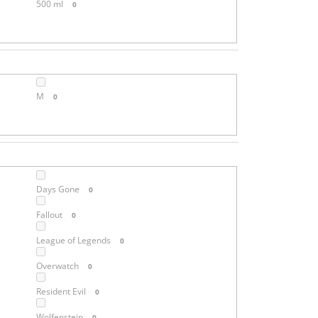
500 ml
0
M
0
Days Gone
0
Fallout
0
League of Legends
0
Overwatch
0
Resident Evil
0
Wolfenstein
0