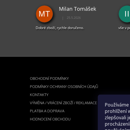
Milan Tomášek
MT
II
|
25.5.2026
Hodnocení obchodu je 5 z 5 hvězdiček.
Dobré zboží, rychle doručeno.
vše v 
Z
Á
INFORMACE PRO VÁS
P
OBCHODNÍ PODMÍNKY
A
PODMÍNKY OCHRANY OSOBNÍCH ÚDAJŮ
T
KONTAKTY
Í
VÝMĚNA / VRÁCENÍ ZBOŽÍ / REKLAMACE
Používáme 
prohlížení 
PLATBA A DOPRAVA
zlepšovali 
HODNOCENÍ OBCHODU
procházením