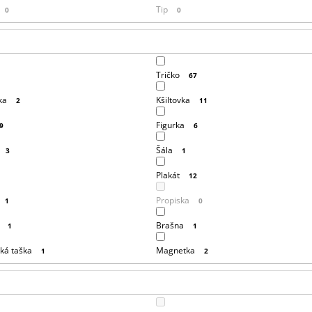
Tip
0
0
Tričko
67
ka
Kšiltovka
2
11
Figurka
9
6
Šála
3
1
Plakát
1
12
Propiska
1
0
Brašna
1
1
ká taška
Magnetka
1
2