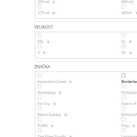
320 ml
460 ml
0
315 ml
400ml
0
VELIKOST
XXL
XL
0
0
S
XS
0
0
ZNAČKA
Assassins Creed
Borderla
0
Deathloop
Dishono
0
Far Cry
Gears of
0
Metro Exodus
Minecraf
0
PUBG
Prey
0
0
The Elder Scrolls
Unchart
0