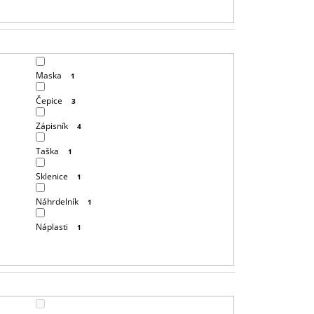
T
Ů
Maska
1
Čepice
3
Zápisník
4
Taška
1
Sklenice
1
Náhrdelník
1
Náplasti
1