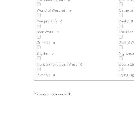
World of Warcraft
Game of
0
Pán prstenů
Peaky Bl
0
Star Wars
The Mand
0
Cthulhu
God of W
0
Skyrim
Nightmar
0
Horizon Forbidden West
Doom Et
0
Pikachu
Dying Lig
0
Položek k zobrazení:
2
V
Ý
P