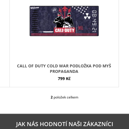
S
CALL OF DUTY COLD WAR PODLOŽKA POD MYŠ
PROPAGANDA
799 Kč
2
položek celkem
O
V
L
Á
D
JAK NÁS HODNOTÍ NAŠI ZÁKAZNÍCI
A