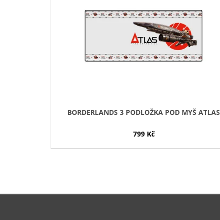
I
S
P
R
O
D
U
K
T
BORDERLANDS 3 PODLOŽKA POD MYŠ ATLA
Ů
799 Kč