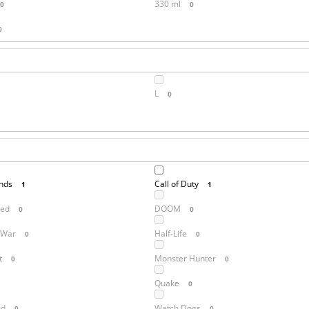
330 ml
0
0
0
L
0
nds
Call of Duty
1
1
red
DOOM
0
0
 War
Half-Life
0
0
t
Monster Hunter
0
0
Quake
0
ed
Watch Dogs
0
0