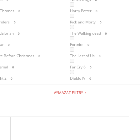
 Thrones
Harry Potter
0
0
inders
Rick and Morty
0
0
alorian
The Walking dead
0
0
ar
Fortnite
0
0
e Before Christmas
The Last of Us
0
0
ernal
Far Cry 6
0
0
ht 2
Diablo IV
0
0
VYMAZAT FILTRY