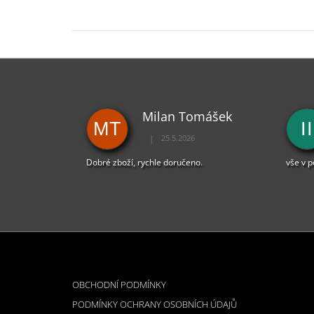
Milan Tomášek
MT
II
|
25.5.2026
Hodnocení obchodu je 5 z 5 hvězdiček.
Dobré zboží, rychle doručeno.
vše v 
Z
Á
INFORMACE PRO VÁS
P
OBCHODNÍ PODMÍNKY
A
PODMÍNKY OCHRANY OSOBNÍCH ÚDAJŮ
T