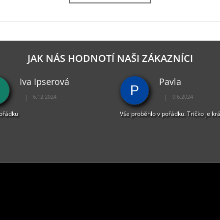
JAK NÁS HODNOTÍ NAŠI ZÁKAZNÍCI
Iva Ipserová
Pavla
P
|
|
6.12.2024
9.6.2024
Hodnocení obchodu je 5 z 5 hvězdiček.
Hodnocení obchodu je 
pořádku
Vše proběhlo v pořádku. Tričko je kr
PŘIJÍMÁME ONLINE PLATBY