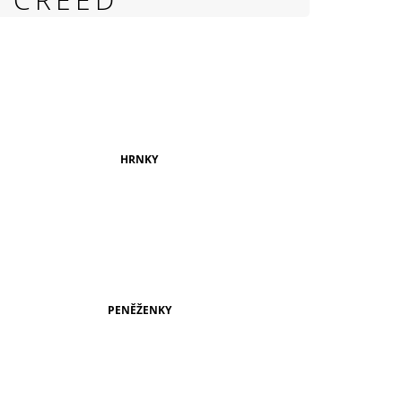
999 Kč
HRNKY
PENĚŽENKY