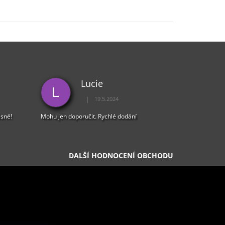
Lucie
L
|
19.5.2024
5 z 5 hvězdiček.
Hodnocení obchodu je 5 z 5 hvězdiček.
ásné!
Mohu jen doporučit. Rychlé dodání
DALŠÍ HODNOCENÍ OBCHODU