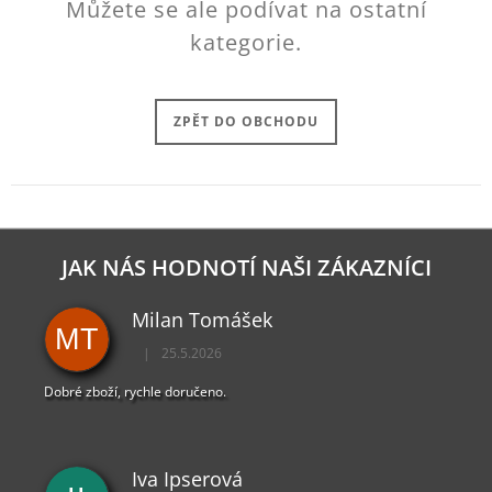
Můžete se ale podívat na ostatní
J
kategorie.
E
M
E
ZPĚT DO OBCHODU
PAYDAY
2
KLÍČENKA
LOGO
149
Kč
JAK NÁS HODNOTÍ NAŠI ZÁKAZNÍCI
Milan Tomášek
MT
|
25.5.2026
Hodnocení obchodu je 5 z 5 hvězdiček.
Dobré zboží, rychle doručeno.
Iva Ipserová