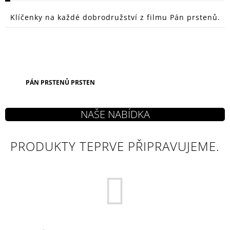
A
Klíčenky na každé dobrodružství z filmu Pán prstenů.
J
Í
T
?
PÁN PRSTENŮ PRSTEN
HLEDAT
PRODUKTY TEPRVE PŘIPRAVUJEME.
D
O
P
O
R
U
Č
U