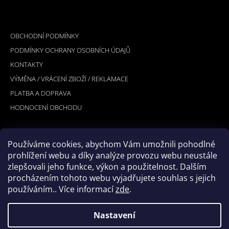
Z
Á
INFORMACE PRO VÁS
P
OBCHODNÍ PODMÍNKY
A
PODMÍNKY OCHRANY OSOBNÍCH ÚDAJŮ
T
KONTAKTY
Í
VÝMĚNA / VRÁCENÍ ZBOŽÍ / REKLAMACE
PLATBA A DOPRAVA
HODNOCENÍ OBCHODU
Používáme cookies, abychom Vám umožnili pohodlné
PŘIJÍMÁME ONLINE PLATBY
prohlížení webu a díky analýze provozu webu neustále
zlepšovali jeho funkce, výkon a použitelnost. Dalším
procházením tohoto webu vyjadřujete souhlas s jejich
používáním.. Více informací
zde
.
Nastavení