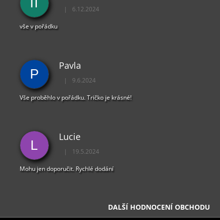
II
|
6.12.2024
Hodnocení obchodu je 5 z 5 hvězdiček.
vše v pořádku
Pavla
P
|
9.6.2024
Hodnocení obchodu je 5 z 5 hvězdiček.
Vše proběhlo v pořádku. Tričko je krásné!
Lucie
L
|
19.5.2024
Hodnocení obchodu je 5 z 5 hvězdiček.
Mohu jen doporučit. Rychlé dodání
DALŠÍ HODNOCENÍ OBCHODU