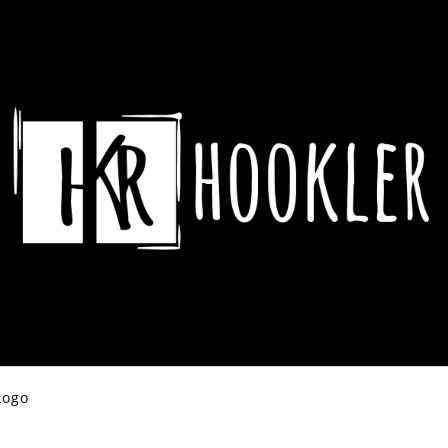
CO POTŘEBUJETE NAJÍT?
HLEDAT
DOPORUČUJEME
Logo
ASSASSIN´S CREED HRNEK CREST &
DYING LIGHT 2 