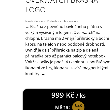
149 Kč
LOGO
Průměrné
Neohodnoceno
Podrobnosti hodnocení
hodnocení
→ Brašna z pevného bavlněného plátna s
produktu
velkým vyšívaným logem „Overwatch“ na
je
chlopni. Brašna má 2 vnější přihrádky a boční
0,0
z
kapsu na telefon nebo podobné drobnosti.
5
Uvnitř je další přihrádka na zip a dělená
hvězdiček.
přihrádka pro až patnáctipalcový notebook.
Vnitřek tašky je podšitý tkaninou s potištěným
ikonami ze hry, klopa se zavírá magnetickými
knoflíky. ←
999 Kč
/ ks
CZK
Měna: