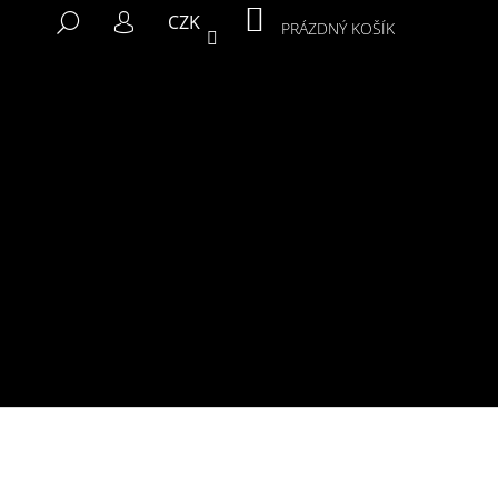
NÁKUPNÍ
HLEDAT
CZK
KOŠÍK
PRÁZDNÝ KOŠÍK
PŘIHLÁŠENÍ
Následující
MIKINA MURALS