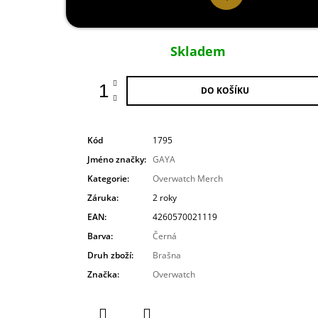
Měrná
cena:
Skladem
DO KOŠÍKU
Kód
1795
Jméno značky
:
GAYA
Kategorie
:
Overwatch Merch
Záruka
:
2 roky
EAN
:
4260570021119
Barva
:
Černá
Druh zboží
:
Brašna
Značka
:
Overwatch