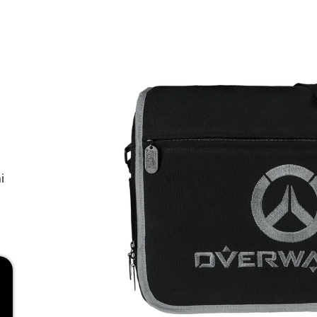
RED
269 Kč
i