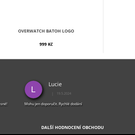
OVERWATCH BATOH LOGO
999 Kč
Lucie
L
|
19.5.2024
5 z 5 hvězdiček.
Hodnocení obchodu je 5 z 5 hvězdiček.
ásné!
Mohu jen doporučit. Rychlé dodání
DALŠÍ HODNOCENÍ OBCHODU