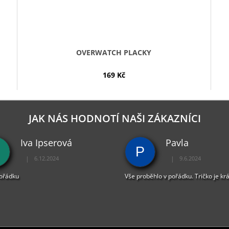
OVERWATCH PLACKY
169 Kč
JAK NÁS HODNOTÍ NAŠI ZÁKAZNÍCI
Iva Ipserová
Pavla
P
|
|
6.12.2024
9.6.2024
Hodnocení obchodu je 5 z 5 hvězdiček.
Hodnocení obchodu je 
pořádku
Vše proběhlo v pořádku. Tričko je kr