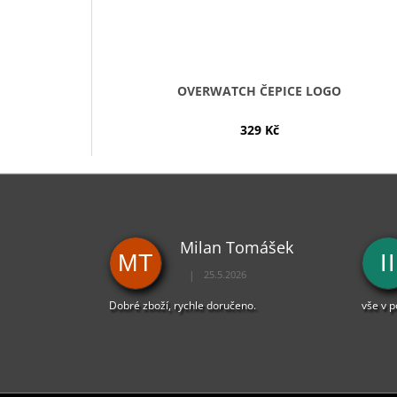
OVERWATCH ČEPICE LOGO
329 Kč
Milan Tomášek
MT
II
|
25.5.2026
Hodnocení obchodu je 5 z 5 hvězdiček.
Dobré zboží, rychle doručeno.
vše v 