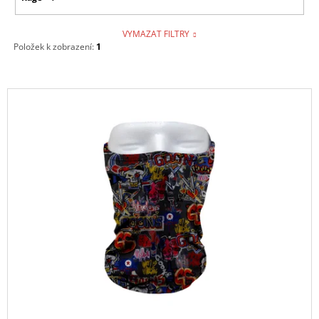
VYMAZAT FILTRY
Položek k zobrazení:
1
V
Ý
P
I
S
P
R
O
D
U
K
T
Ů