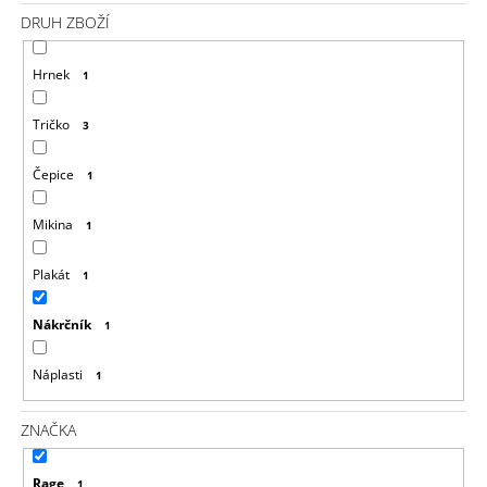
J
DRUH ZBOŽÍ
E
M
Hrnek
1
E
Tričko
3
DYING
LIGHT
2
Čepice
1
MIKINA
MURALS
Mikina
1
999
Kč
Plakát
1
Nákrčník
1
Náplasti
1
ZNAČKA
Rage
1