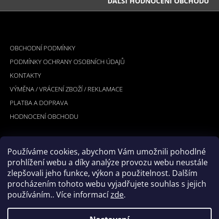
DALŠÍ HODNOCENÍ OBCHODU
Z
Á
INFORMACE PRO VÁS
P
OBCHODNÍ PODMÍNKY
A
PODMÍNKY OCHRANY OSOBNÍCH ÚDAJŮ
T
KONTAKTY
Í
VÝMĚNA / VRÁCENÍ ZBOŽÍ / REKLAMACE
PLATBA A DOPRAVA
HODNOCENÍ OBCHODU
Používáme cookies, abychom Vám umožnili pohodlné
PŘIJÍMÁME ONLINE PLATBY
prohlížení webu a díky analýze provozu webu neustále
zlepšovali jeho funkce, výkon a použitelnost. Dalším
procházením tohoto webu vyjadřujete souhlas s jejich
používáním.. Více informací
zde
.