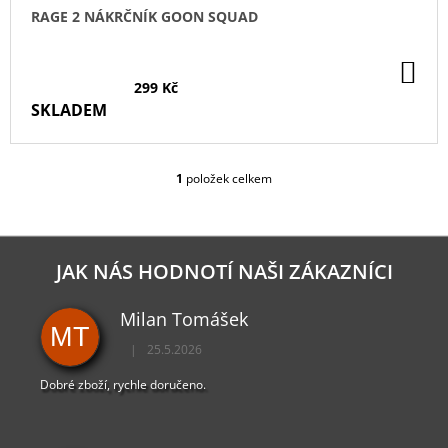
RAGE 2 NÁKRČNÍK GOON SQUAD
DO
KO
299 Kč
SKLADEM
1
položek celkem
O
V
L
Á
D
JAK NÁS HODNOTÍ NAŠI ZÁKAZNÍCI
A
C
Milan Tomášek
Í
MT
P
|
25.5.2026
R
Hodnocení obchodu je 5 z 5 hvězdiček.
V
Dobré zboží, rychle doručeno.
K
Y
V