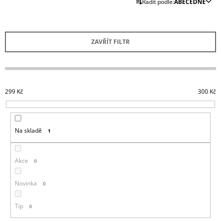
Řadit podle:
ABECEDNĚ
A
A
Z
J
E
Í
ZAVŘÍT FILTR
N
T
Í
?
P
R
299
Kč
300
Kč
O
D
HLEDAT
U
Na skladě
1
K
T
D
Ů
Akce
0
O
P
O
Novinka
0
R
U
Tip
0
Č
U