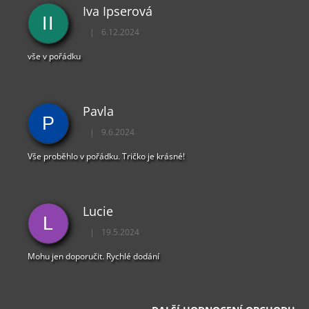
Ý
Iva Ipserová
P
II
I
|
6.12.2024
Hodnocení obchodu je 5 z 5 hvězdiček.
S
U
vše v pořádku
Pavla
P
|
9.6.2024
Hodnocení obchodu je 5 z 5 hvězdiček.
Vše proběhlo v pořádku. Tričko je krásné!
Lucie
L
|
19.5.2024
Hodnocení obchodu je 5 z 5 hvězdiček.
Mohu jen doporučit. Rychlé dodání