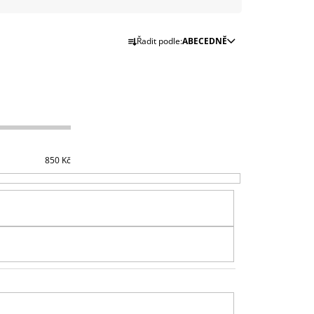
999 Kč
Ř
Řadit podle:
ABECEDNĚ
A
Z
E
N
Í
P
R
850
Kč
O
D
U
K
T
Ů