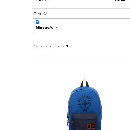
Tričko
Batoh
1
ZNAČKA
Minecraft
1
Položek k zobrazení:
1
V
Ý
P
I
S
P
R
O
D