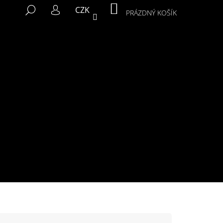
NÁKUPNÍ
HLEDAT
CZK
KOŠÍK
PRÁZDNÝ KOŠÍK
PŘIHLÁŠENÍ
Následující
MIKINA MURALS