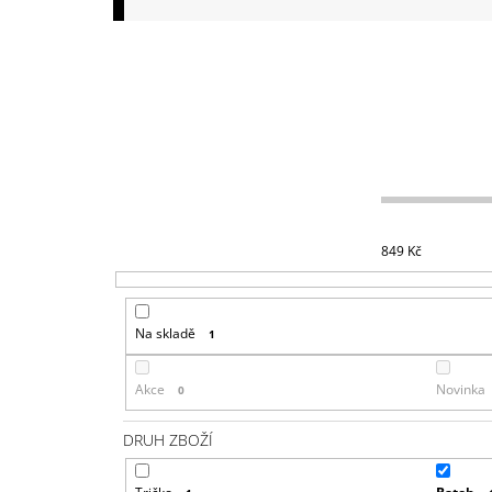
149 Kč
849
Kč
Na skladě
1
Akce
Novinka
0
DRUH ZBOŽÍ