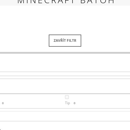
RED
269 Kč
ZAVŘÍT FILTR
Tip
0
0