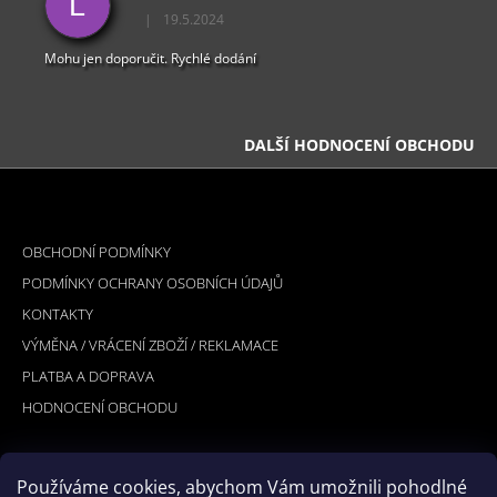
L
|
19.5.2024
Hodnocení obchodu je 5 z 5 hvězdiček.
Mohu jen doporučit. Rychlé dodání
DALŠÍ HODNOCENÍ OBCHODU
Z
Á
INFORMACE PRO VÁS
P
OBCHODNÍ PODMÍNKY
A
PODMÍNKY OCHRANY OSOBNÍCH ÚDAJŮ
T
KONTAKTY
Í
VÝMĚNA / VRÁCENÍ ZBOŽÍ / REKLAMACE
PLATBA A DOPRAVA
HODNOCENÍ OBCHODU
Používáme cookies, abychom Vám umožnili pohodlné