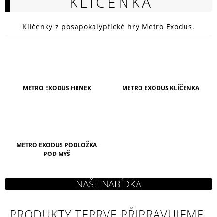
KLÍČENKA
A
J
Klíčenky z posapokalyptické hry Metro Exodus.
Í
T
?
METRO EXODUS HRNEK
METRO EXODUS KLÍČENKA
HLEDAT
METRO EXODUS PODLOŽKA
D
POD MYŠ
O
P
O
R
U
Č
PRODUKTY TEPRVE PŘIPRAVUJEME.
U