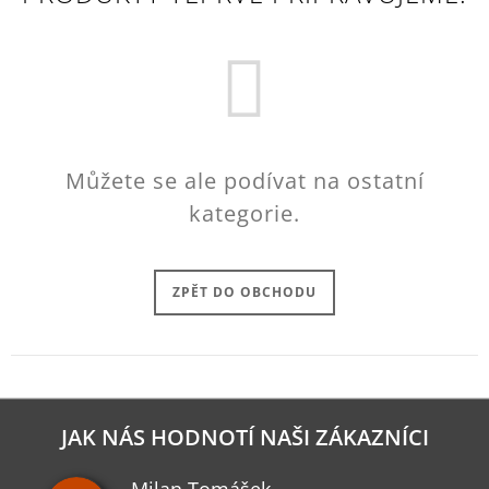
J
E
M
E
HORIZON
FORBIDDEN
WEST
Můžete se ale podívat na ostatní
KŠILTOVKA
CURVED
kategorie.
BILL
449
Kč
ZPĚT DO OBCHODU
JAK NÁS HODNOTÍ NAŠI ZÁKAZNÍCI
Milan Tomášek