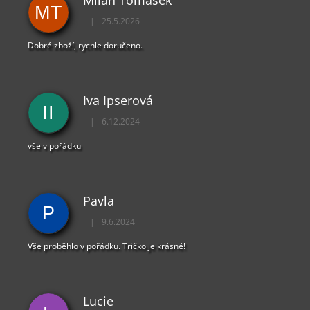
MT
|
25.5.2026
Hodnocení obchodu je 5 z 5 hvězdiček.
Dobré zboží, rychle doručeno.
Iva Ipserová
II
|
6.12.2024
Hodnocení obchodu je 5 z 5 hvězdiček.
vše v pořádku
Pavla
P
|
9.6.2024
Hodnocení obchodu je 5 z 5 hvězdiček.
Vše proběhlo v pořádku. Tričko je krásné!
Lucie