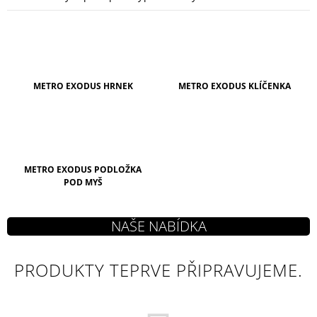
A
J
Í
T
METRO EXODUS HRNEK
METRO EXODUS KLÍČENKA
?
HLEDAT
METRO EXODUS PODLOŽKA
POD MYŠ
D
O
P
O
PRODUKTY TEPRVE PŘIPRAVUJEME.
R
U
Č
U