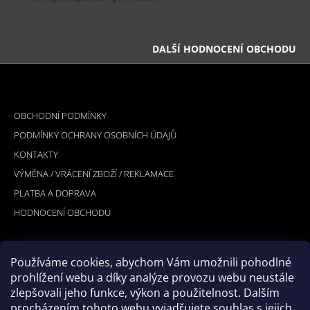
DALŠÍ HODNOCENÍ OBCHODU
Z
Á
INFORMACE PRO VÁS
P
OBCHODNÍ PODMÍNKY
A
PODMÍNKY OCHRANY OSOBNÍCH ÚDAJŮ
T
KONTAKTY
Í
VÝMĚNA / VRÁCENÍ ZBOŽÍ / REKLAMACE
PLATBA A DOPRAVA
HODNOCENÍ OBCHODU
Používáme cookies, abychom Vám umožnili pohodlné
PŘIJÍMÁME ONLINE PLATBY
prohlížení webu a díky analýze provozu webu neustále
zlepšovali jeho funkce, výkon a použitelnost. Dalším
procházením tohoto webu vyjadřujete souhlas s jejich