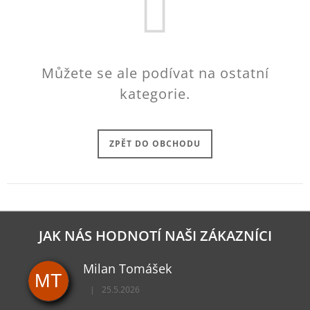
J
E
M
E
Můžete se ale podívat na ostatní
CALL
kategorie.
OF
DUTY
WARZONE
MIKINA
SYMBOLS
ZPĚT DO OBCHODU
999
Kč
JAK NÁS HODNOTÍ NAŠI ZÁKAZNÍCI
Milan Tomášek
MT
|
25.5.2026
Hodnocení obchodu je 5 z 5 hvězdiček.