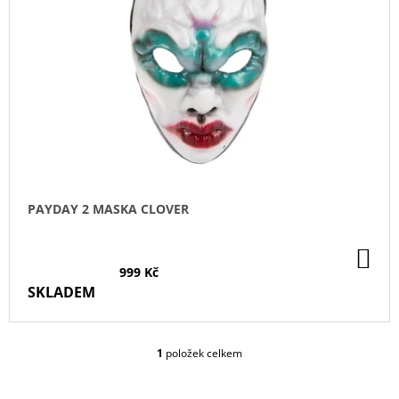
S
P
R
O
D
U
K
T
Ů
PAYDAY 2 MASKA CLOVER
DO
KO
999 Kč
SKLADEM
1
položek celkem
O
V
L