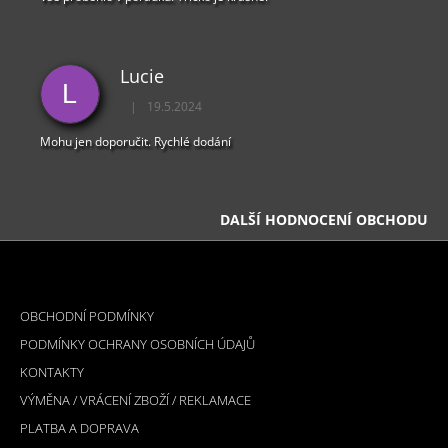
Lucie
L
|
19.5.2024
Hodnocení obchodu je 5 z 5 hvězdiček.
Mohu jen doporučit. Rychlé dodání
DALŠÍ HODNOCENÍ OBCHODU
Z
Á
INFORMACE PRO VÁS
P
OBCHODNÍ PODMÍNKY
A
PODMÍNKY OCHRANY OSOBNÍCH ÚDAJŮ
T
KONTAKTY
Í
VÝMĚNA / VRÁCENÍ ZBOŽÍ / REKLAMACE
PLATBA A DOPRAVA