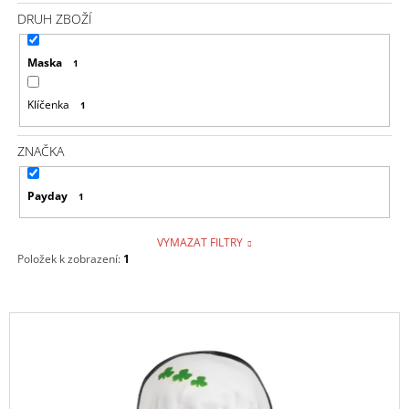
J
DRUH ZBOŽÍ
E
M
Maska
1
E
Klíčenka
1
HORIZON
FORBIDDEN
WEST
ZNAČKA
KŠILTOVKA
CURVED
BILL
Payday
1
449
Kč
VYMAZAT FILTRY
Položek k zobrazení:
1
V
Ý
P
I