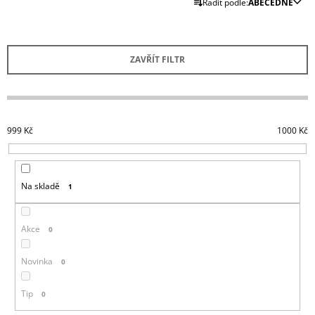
Řadit podle:
ABECEDNĚ
A
A
Z
J
E
Í
ZAVŘÍT FILTR
N
T
Í
?
P
R
999
Kč
1000
Kč
O
D
HLEDAT
U
Na skladě
1
K
T
D
Ů
Akce
0
O
P
O
Novinka
0
R
U
Tip
0
Č
U