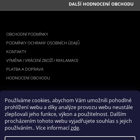
DALŠÍ HODNOCENÍ OBCHODU
Z
Á
INFORMACE PRO VÁS
P
OBCHODNÍ PODMÍNKY
A
PODMÍNKY OCHRANY OSOBNÍCH ÚDAJŮ
T
KONTAKTY
Í
VÝMĚNA / VRÁCENÍ ZBOŽÍ / REKLAMACE
PLATBA A DOPRAVA
HODNOCENÍ OBCHODU
Používáme cookies, abychom Vám umožnili pohodlné
PŘIJÍMÁME ONLINE PLATBY
prohlížení webu a díky analýze provozu webu neustále
zlepšovali jeho funkce, výkon a použitelnost. Dalším
procházením tohoto webu vyjadřujete souhlas s jejich
používáním.. Více informací
zde
.