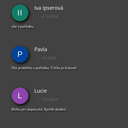
Iva Ipserová
II
|
6.12.2024
Hodnocení obchodu je 5 z 5 hvězdiček.
vše v pořádku
Pavla
P
|
9.6.2024
Hodnocení obchodu je 5 z 5 hvězdiček.
Vše proběhlo v pořádku. Tričko je krásné!
Lucie
L
|
19.5.2024
Hodnocení obchodu je 5 z 5 hvězdiček.
Mohu jen doporučit. Rychlé dodání