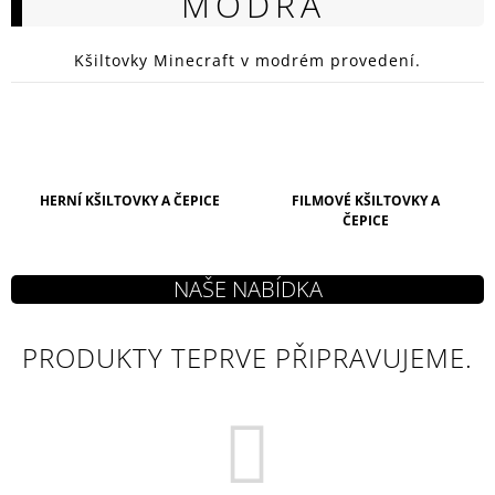
MODRÁ
A
J
Kšiltovky Minecraft v modrém provedení.
Í
T
?
HERNÍ KŠILTOVKY A ČEPICE
FILMOVÉ KŠILTOVKY A
ČEPICE
HLEDAT
D
PRODUKTY TEPRVE PŘIPRAVUJEME.
O
P
O
R
U
Č
U