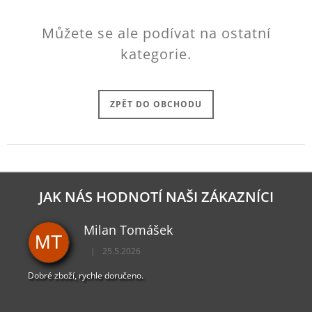
J
E
Můžete se ale podívat na ostatní
M
E
kategorie.
DYING
LIGHT
ZPĚT DO OBCHODU
2
TRIČKO
CALDWELL
RED
449
Kč
JAK NÁS HODNOTÍ NAŠI ZÁKAZNÍCI
Milan Tomášek
MT
|
25.5.2026
Hodnocení obchodu je 5 z 5 hvězdiček.
Dobré zboží, rychle doručeno.