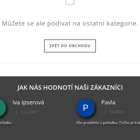
Můžete se ale podívat na ostatní kategorie.
ZPĚT DO OBCHODU
JAK NÁS HODNOTÍ NAŠI ZÁKAZNÍCI
Iva Ipserová
Pavla
P
|
|
6.12.2024
9.6.2024
Hodnocení obchodu je 5 z 5 hvězdiček.
Hodnocení obchodu je 
pořádku
Vše proběhlo v pořádku. Tričko je kr