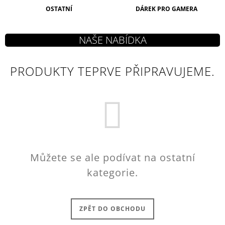
J
OSTATNÍ
DÁREK PRO GAMERA
E
M
E
HORIZON
PRODUKTY TEPRVE PŘIPRAVUJEME.
FORBIDDEN
WEST
KLÍČENKA
MAMMOTH
199
Kč
Můžete se ale podívat na ostatní
kategorie.
ZPĚT DO OBCHODU