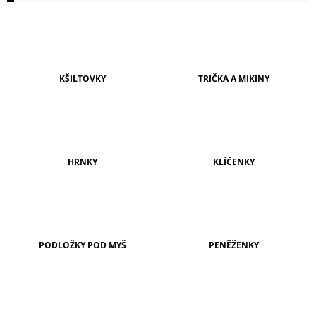
A
J
Í
T
KŠILTOVKY
TRIČKA A MIKINY
?
HRNKY
KLÍČENKY
HLEDAT
D
O
PODLOŽKY POD MYŠ
PENĚŽENKY
P
O
R
U
Č
U