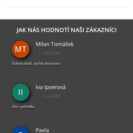
JAK NÁS HODNOTÍ NAŠI ZÁKAZNÍCI
Milan Tomášek
MT
|
25.5.2026
Hodnocení obchodu je 5 z 5 hvězdiček.
Dobré zboží, rychle doručeno.
Iva Ipserová
II
|
6.12.2024
Hodnocení obchodu je 5 z 5 hvězdiček.
vše v pořádku
Pavla