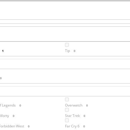
Tip
1
0
0
f Legends
Overwatch
0
0
 Morty
Star Trek
0
0
Forbidden West
Far Cry 6
0
0