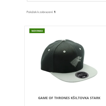
Položek k zobrazení:
1
V
NOVINKA
Ý
P
I
S
P
R
O
D
U
K
T
GAME OF THRONES KŠILTOVKA STARK
Ů