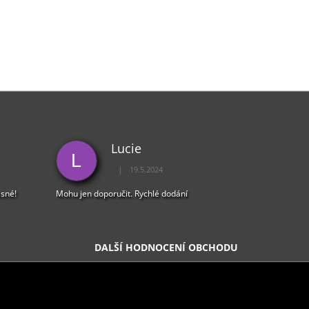
Lucie
L
|
19.5.2024
5 z 5 hvězdiček.
Hodnocení obchodu je 5 z 5 hvězdiček.
ásné!
Mohu jen doporučit. Rychlé dodání
DALŠÍ HODNOCENÍ OBCHODU