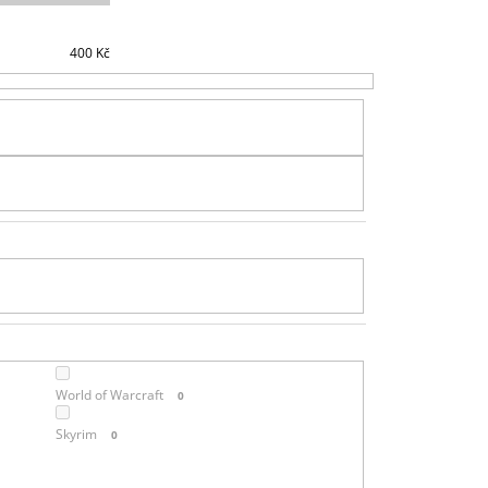
Í
P
R
400
Kč
O
D
U
K
T
Ů
World of Warcraft
0
Skyrim
0