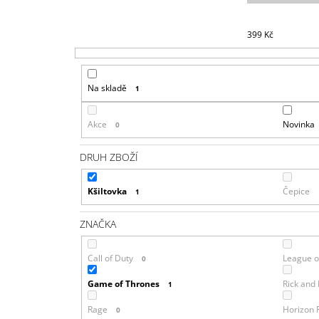
399
Kč
Na skladě
1
Akce
Novinka
0
DRUH ZBOŽÍ
Kšiltovka
Čepice
1
ZNAČKA
Call of Duty
League o
0
Game of Thrones
Rick and
1
Rage
Horizon 
0