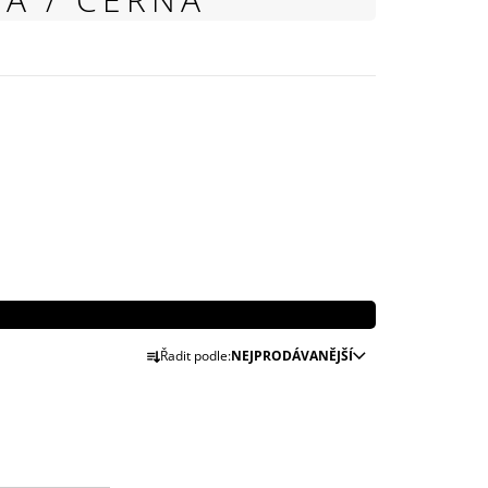
999 Kč
Ř
Řadit podle:
NEJPRODÁVANĚJŠÍ
A
Z
E
N