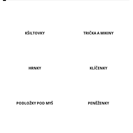
A
J
Í
T
KŠILTOVKY
TRIČKA A MIKINY
?
HRNKY
KLÍČENKY
HLEDAT
D
O
PODLOŽKY POD MYŠ
PENĚŽENKY
P
O
R
U
Č
U