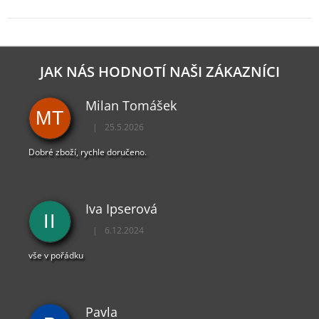
JAK NÁS HODNOTÍ NAŠI ZÁKAZNÍCI
Milan Tomášek
MT
|
25.5.2026
Hodnocení obchodu je 5 z 5 hvězdiček.
Dobré zboží, rychle doručeno.
Iva Ipserová
II
|
6.12.2024
Hodnocení obchodu je 5 z 5 hvězdiček.
vše v pořádku
Pavla