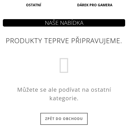
J
OSTATNÍ
DÁREK PRO GAMERA
E
M
E
HORIZON
PRODUKTY TEPRVE PŘIPRAVUJEME.
FORBIDDEN
WEST
KLÍČENKA
MAMMOTH
199
Kč
Můžete se ale podívat na ostatní
kategorie.
ZPĚT DO OBCHODU