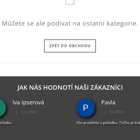
Můžete se ale podívat na ostatní kategorie.
ZPĚT DO OBCHODU
JAK NÁS HODNOTÍ NAŠI ZÁKAZNÍCI
Iva Ipserová
Pavla
P
|
|
6.12.2024
9.6.2024
Hodnocení obchodu je 5 z 5 hvězdiček.
Hodnocení obchodu je 
pořádku
Vše proběhlo v pořádku. Tričko je kr