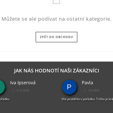
Můžete se ale podívat na ostatní kategorie.
ZPĚT DO OBCHODU
JAK NÁS HODNOTÍ NAŠI ZÁKAZNÍCI
Iva Ipserová
Pavla
P
|
|
6.12.2024
9.6.2024
Hodnocení obchodu je 5 z 5 hvězdiček.
Hodnocení obchodu je 
pořádku
Vše proběhlo v pořádku. Tričko je kr