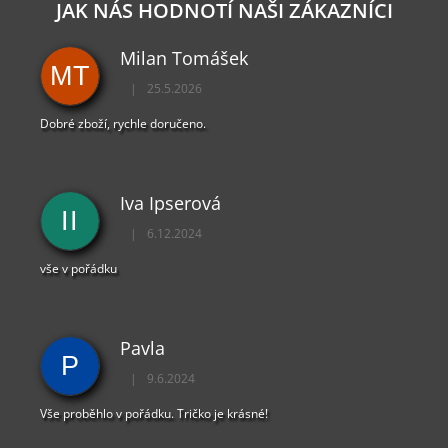
JAK NÁS HODNOTÍ NAŠI ZÁKAZNÍCI
J
E
M
Milan Tomášek
MT
E
|
25.5.2026
Hodnocení obchodu je 5 z 5 hvězdiček.
DYING
Dobré zboží, rychle doručeno.
LIGHT
2
TRIČKO
CALDWELL
Iva Ipserová
RED
II
449
|
6.12.2024
Hodnocení obchodu je 5 z 5 hvězdiček.
Kč
vše v pořádku
Pavla
P
|
9.6.2024
Hodnocení obchodu je 5 z 5 hvězdiček.
Vše proběhlo v pořádku. Tričko je krásné!