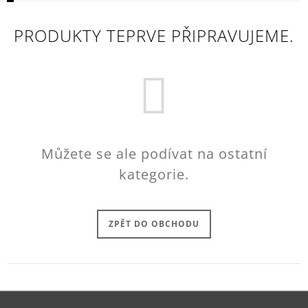
A
PRODUKTY TEPRVE PŘIPRAVUJEME.
J
Í
T
?
Můžete se ale podívat na ostatní
HLEDAT
kategorie.
D
ZPĚT DO OBCHODU
O
P
O
R
U
Č
U