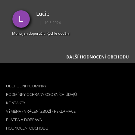
Lucie
L
|
19.5.2024
Hodnocení obchodu je 5 z 5 hvězdiček.
Mohu jen doporučit. Rychlé dodání
DALŠÍ HODNOCENÍ OBCHODU
Z
Á
INFORMACE PRO VÁS
P
OBCHODNÍ PODMÍNKY
A
PODMÍNKY OCHRANY OSOBNÍCH ÚDAJŮ
T
KONTAKTY
Í
VÝMĚNA / VRÁCENÍ ZBOŽÍ / REKLAMACE
PLATBA A DOPRAVA
HODNOCENÍ OBCHODU