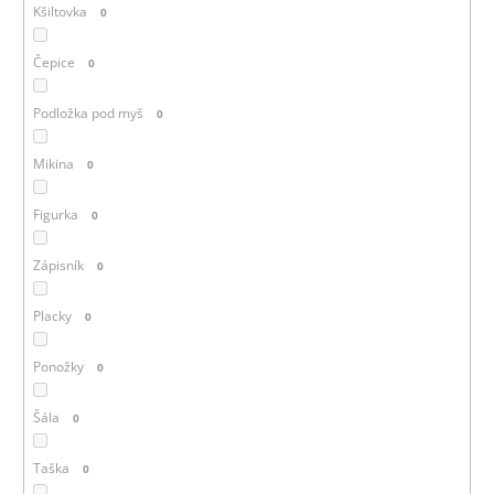
Kšiltovka
0
Čepice
0
Podložka pod myš
0
Mikina
0
Figurka
0
Zápisník
0
Placky
0
Ponožky
0
Šála
0
Taška
0