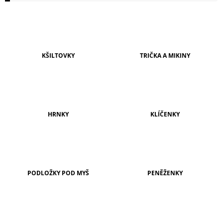
A
J
Í
T
KŠILTOVKY
TRIČKA A MIKINY
?
HRNKY
KLÍČENKY
HLEDAT
D
O
PODLOŽKY POD MYŠ
PENĚŽENKY
P
O
R
U
Č
U