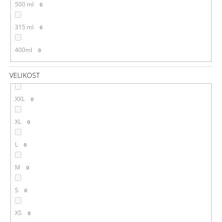
500 ml
0
315 ml
0
400ml
0
VELIKOST
XXL
0
XL
0
L
0
M
0
S
0
XS
0