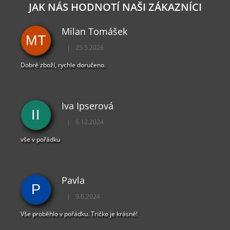
D
JAK NÁS HODNOTÍ NAŠI ZÁKAZNÍCI
A
C
Milan Tomášek
Í
MT
P
|
25.5.2026
R
Hodnocení obchodu je 5 z 5 hvězdiček.
V
Dobré zboží, rychle doručeno.
K
Y
V
Ý
Iva Ipserová
P
II
I
|
6.12.2024
Hodnocení obchodu je 5 z 5 hvězdiček.
S
U
vše v pořádku
Pavla
P
|
9.6.2024
Hodnocení obchodu je 5 z 5 hvězdiček.
Vše proběhlo v pořádku. Tričko je krásné!