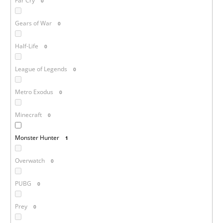
Far Cry
0
Gears of War
0
Half-Life
0
League of Legends
0
Metro Exodus
0
Minecraft
0
Monster Hunter
1
Overwatch
0
PUBG
0
Prey
0