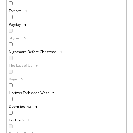
Fortnite
1
Payday
1
Skyrim
0
Nightmare Before Christmas
1
The Last of Us
0
Rage
0
Horizon Forbidden West
2
Doom Eternal
1
Far Cry 6
1