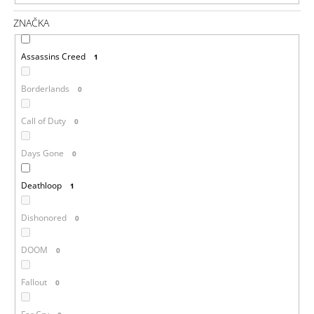
ZNAČKA
Assassins Creed
1
Borderlands
0
Call of Duty
0
Days Gone
0
Deathloop
1
Dishonored
0
DOOM
0
Fallout
0