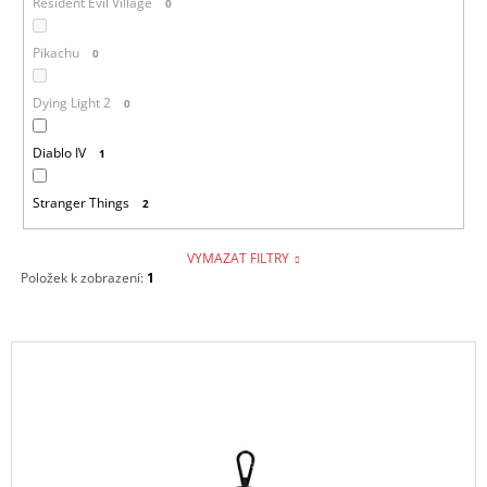
Resident Evil Village
0
Pikachu
0
Dying Light 2
0
Diablo IV
1
Stranger Things
2
VYMAZAT FILTRY
Položek k zobrazení:
1
V
Ý
P
I
S