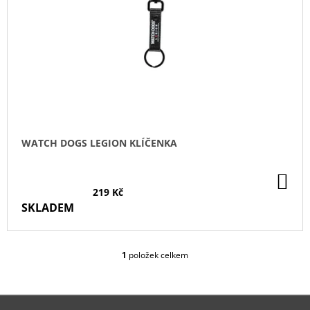
P
R
O
D
U
K
T
Ů
WATCH DOGS LEGION KLÍČENKA
DO
KO
219 Kč
SKLADEM
1
položek celkem
O
V
L
Á