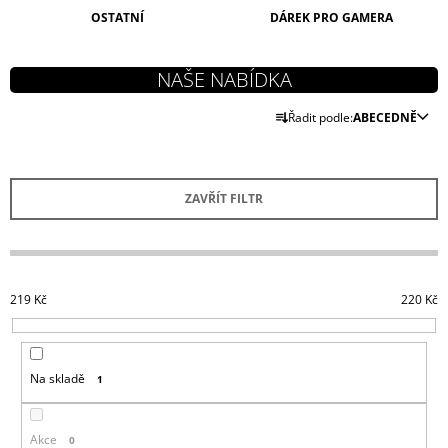
J
OSTATNÍ
DÁREK PRO GAMERA
E
M
E
Ř
Řadit podle:
ABECEDNĚ
HORIZON
A
FORBIDDEN
WEST
Z
KŠILTOVKA
E
CURVED
ZAVŘÍT FILTR
BILL
N
449
Í
Kč
P
R
219
Kč
220
Kč
O
D
U
Na skladě
1
K
T
Ů
Akce
0