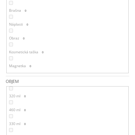
Brašna
0
Náplasti
0
Obraz
0
Kosmetická taška
0
Magnetka
0
OBJEM
320 ml
0
460 ml
0
330 ml
0