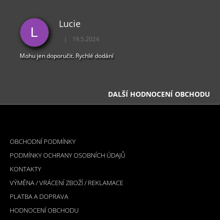
Lucie
L
|
19.5.2024
Hodnocení obchodu je 5 z 5 hvězdiček.
Mohu jen doporučit. Rychlé dodání
DALŠÍ HODNOCENÍ OBCHODU
Z
Á
INFORMACE PRO VÁS
P
OBCHODNÍ PODMÍNKY
A
PODMÍNKY OCHRANY OSOBNÍCH ÚDAJŮ
T
KONTAKTY
Í
VÝMĚNA / VRÁCENÍ ZBOŽÍ / REKLAMACE
PLATBA A DOPRAVA
HODNOCENÍ OBCHODU