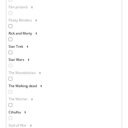
Pán prstenů
0
Peaky Blinders
0
Rick and Morty
1
Star Trek
1
Star Wars
1
The Mandalorian
0
The Walking dead
1
The Witcher
0
Cthulhu
1
God of War
0