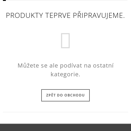
A
PRODUKTY TEPRVE PŘIPRAVUJEME.
J
Í
T
?
Můžete se ale podívat na ostatní
HLEDAT
kategorie.
D
ZPĚT DO OBCHODU
O
P
O
R
U
Č
U