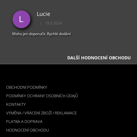
Lucie
L
|
19.5.2024
Hodnocení obchodu je 5 z 5 hvězdiček.
Mohu jen doporučit. Rychlé dodání
DALŠÍ HODNOCENÍ OBCHODU
Z
Á
INFORMACE PRO VÁS
P
OBCHODNÍ PODMÍNKY
A
PODMÍNKY OCHRANY OSOBNÍCH ÚDAJŮ
T
KONTAKTY
Í
VÝMĚNA / VRÁCENÍ ZBOŽÍ / REKLAMACE
PLATBA A DOPRAVA
HODNOCENÍ OBCHODU