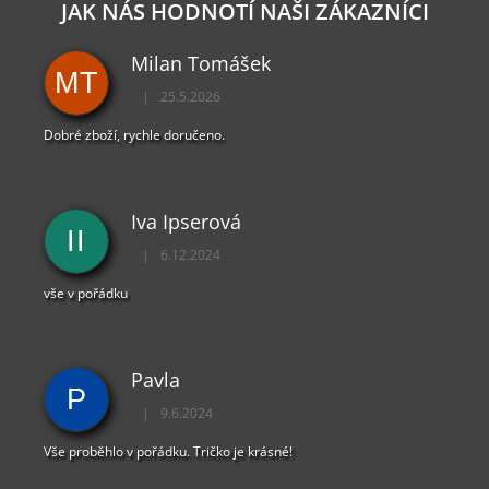
JAK NÁS HODNOTÍ NAŠI ZÁKAZNÍCI
J
E
M
Milan Tomášek
MT
E
|
25.5.2026
Hodnocení obchodu je 5 z 5 hvězdiček.
PAYDAY
Dobré zboží, rychle doručeno.
2
KLÍČENKA
LOGO
149
Iva Ipserová
Kč
II
|
6.12.2024
Hodnocení obchodu je 5 z 5 hvězdiček.
vše v pořádku
Pavla
P
|
9.6.2024
Hodnocení obchodu je 5 z 5 hvězdiček.
Vše proběhlo v pořádku. Tričko je krásné!