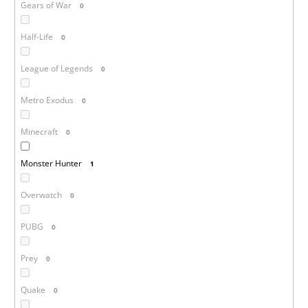
Gears of War
0
Half-Life
0
League of Legends
0
Metro Exodus
0
Minecraft
0
Monster Hunter
1
Overwatch
0
PUBG
0
Prey
0
Quake
0