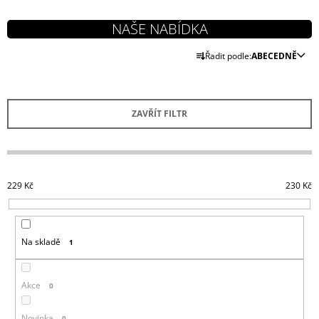
J
E
M
Ř
E
Řadit podle:
ABECEDNĚ
A
Z
DYING
LIGHT
E
2
ZAVŘÍT FILTR
N
TRIČKO
CALDWELL
Í
RED
P
449
R
Kč
229
Kč
230
Kč
O
D
U
Na skladě
1
K
T
Ů
Akce
0
Novinka
0