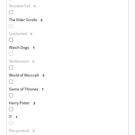
Resident Evil
0
The Elder Scrolls
2
Uncharted
0
Watch Dogs
1
Wolfenstein
0
World of Warcraft
3
Game of Thrones
1
Harry Potter
2
IT
1
Pán prstenů
0