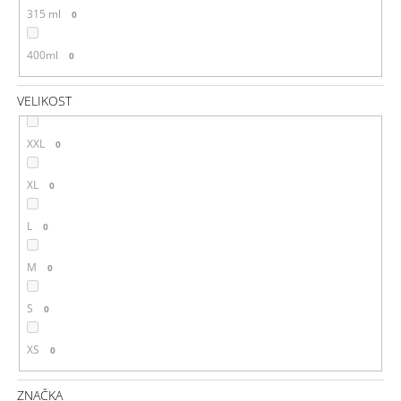
315 ml
0
400ml
0
VELIKOST
XXL
0
XL
0
L
0
M
0
S
0
XS
0
ZNAČKA