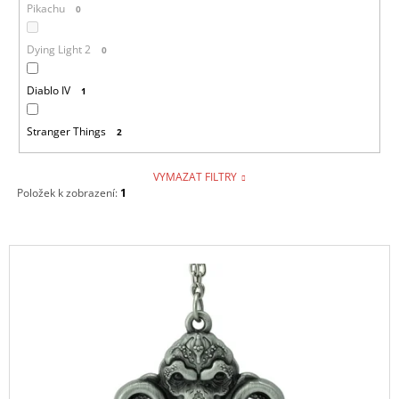
Pikachu
0
Dying Light 2
0
Diablo IV
1
Stranger Things
2
VYMAZAT FILTRY
Položek k zobrazení:
1
V
Ý
P
I
S
P
R