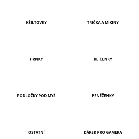
A
J
Í
KŠILTOVKY
TRIČKA A MIKINY
T
?
HRNKY
KLÍČENKY
HLEDAT
PODLOŽKY POD MYŠ
PENĚŽENKY
D
O
P
O
R
U
Č
OSTATNÍ
DÁREK PRO GAMERA
U