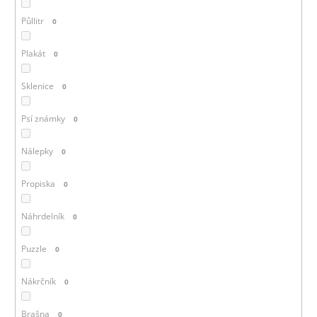
Půllitr
0
Plakát
0
Sklenice
0
Psí známky
0
Nálepky
0
Propiska
0
Náhrdelník
0
Puzzle
0
Nákrčník
0
Brašna
0