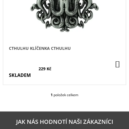
O
D
U
K
T
Ů
CTHULHU KLÍČENKA CTHULHU
DO
KO
229 Kč
SKLADEM
1
položek celkem
O
V
L
Á
D
JAK NÁS HODNOTÍ NAŠI ZÁKAZNÍCI
A