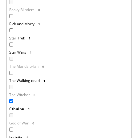
Peaky Blinders
0
Rick and Morty
1
Star Trek
1
Star Wars
1
The Mandalorian
0
The Walking dead
1
The Witcher
0
Cthulhu
1
God of War
0
Fortnite
1