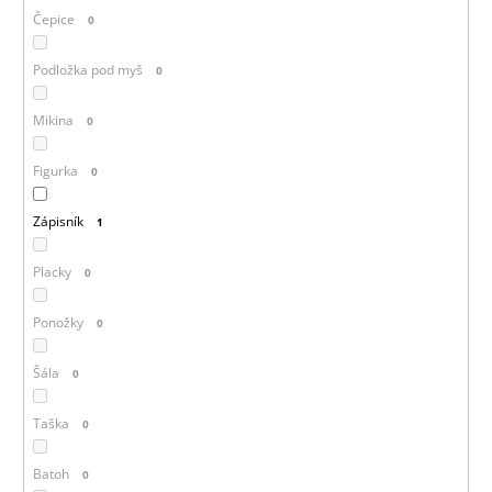
Čepice
0
Podložka pod myš
0
Mikina
0
Figurka
0
Zápisník
1
Placky
0
Ponožky
0
Šála
0
Taška
0
Batoh
0