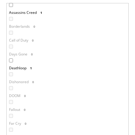
Assassins Creed
1
Borderlands
0
Call of Duty
0
Days Gone
0
Deathloop
1
Dishonored
0
DOOM
0
Fallout
0
Far Cry
0