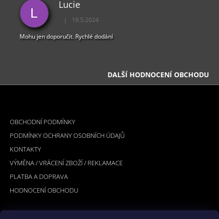
Lucie
L
|
19.5.2024
Hodnocení obchodu je 5 z 5 hvězdiček.
Mohu jen doporučit. Rychlé dodání
DALŠÍ HODNOCENÍ OBCHODU
Z
Á
INFORMACE PRO VÁS
P
OBCHODNÍ PODMÍNKY
A
PODMÍNKY OCHRANY OSOBNÍCH ÚDAJŮ
T
KONTAKTY
Í
VÝMĚNA / VRÁCENÍ ZBOŽÍ / REKLAMACE
PLATBA A DOPRAVA
HODNOCENÍ OBCHODU