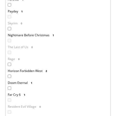
Payday
1
Skyrim
0
Nightmare Before Christmas
1
The Last of Us
0
Rage
0
Horizon Forbidden West
2
Doom Eternal
1
Far Cry 6
1
Resident Evil Village
0