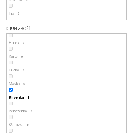
Tip
0
DRUH ZBOŽÍ
Hrnek
0
Karty
0
Tričko
0
Maska
0
Klíčenka
1
Peněženka
0
Kšiltovka
0