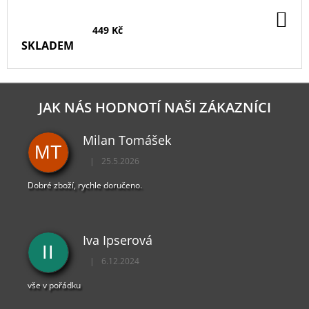
DO
KO
449 Kč
SKLADEM
JAK NÁS HODNOTÍ NAŠI ZÁKAZNÍCI
Milan Tomášek
MT
|
25.5.2026
Hodnocení obchodu je 5 z 5 hvězdiček.
Dobré zboží, rychle doručeno.
Iva Ipserová
II
|
6.12.2024
Hodnocení obchodu je 5 z 5 hvězdiček.
vše v pořádku