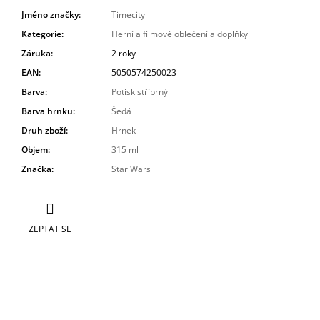
Jméno značky
:
Timecity
Kategorie
:
Herní a filmové oblečení a doplňky
Záruka
:
2 roky
EAN
:
5050574250023
Barva
:
Potisk stříbrný
Barva hrnku
:
Šedá
Druh zboží
:
Hrnek
Objem
:
315 ml
Značka
:
Star Wars
ZEPTAT SE