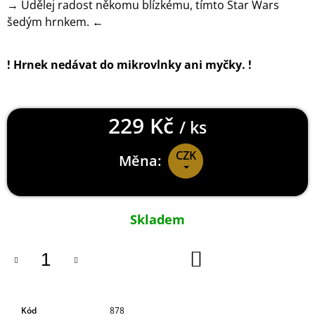
→ Udělej radost někomu blízkému, tímto Star Wars
J
šedým hrnkem. ←
E
M
E
! Hrnek nedávat do mikrovlnky ani myčky. !
DYING
LIGHT
2
229 Kč
TRIČKO
/ ks
CALDWELL
RED
CZK
Měna:
449
Kč
Měrná
cena:
Skladem
DO
KOŠÍKU
Kód
878