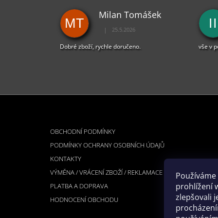
Milan Tomášek
MT
II
|
25.5.2026
Hodnocení obchodu je 5 z 5 hvězdiček.
Dobré zboží, rychle doručeno.
vše v 
Z
Á
INFORMACE PRO VÁS
P
OBCHODNÍ PODMÍNKY
A
PODMÍNKY OCHRANY OSOBNÍCH ÚDAJŮ
T
KONTAKTY
Í
VÝMĚNA / VRÁCENÍ ZBOŽÍ / REKLAMACE
Používáme 
prohlížení 
PLATBA A DOPRAVA
zlepšovali 
HODNOCENÍ OBCHODU
procházením