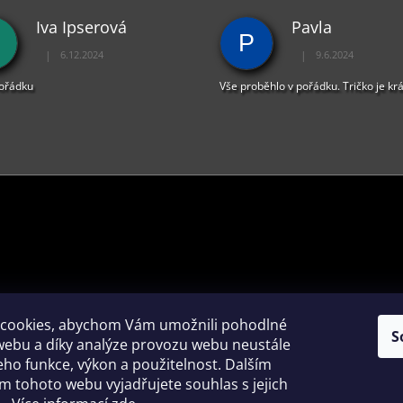
C
Iva Ipserová
Pavla
Í
P
P
|
|
6.12.2024
9.6.2024
R
Hodnocení obchodu je 5 z 5 hvězdiček.
Hodnocení obchodu je 
V
pořádku
Vše proběhlo v pořádku. Tričko je kr
K
Y
V
Ý
P
I
S
U
PŘIJÍMÁME ONLINE PLATBY
cookies, abychom Vám umožnili pohodlné
S
webu a díky analýze provozu webu neustále
jeho funkce, výkon a použitelnost. Dalším
 tohoto webu vyjadřujete souhlas s jejich