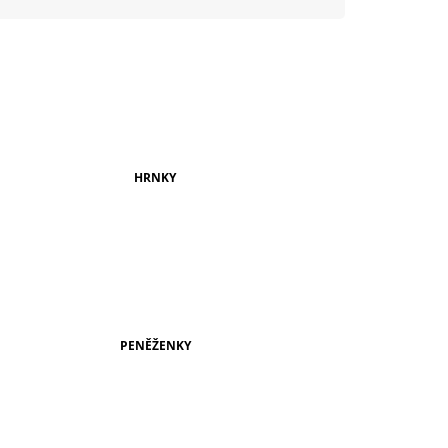
999 Kč
HRNKY
PENĚŽENKY