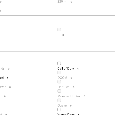
330 ml
0
0
0
L
0
nds
Call of Duty
0
1
red
DOOM
1
0
 War
Half-Life
0
0
t
Monster Hunter
0
0
Quake
0
ed
Watch Dogs
0
1