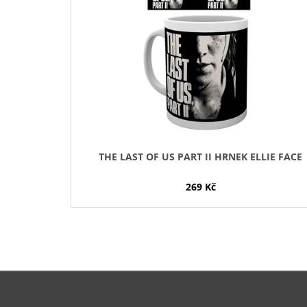
I
S
P
R
O
D
U
K
T
THE LAST OF US PART II HRNEK ELLIE FACE
Ů
269 Kč