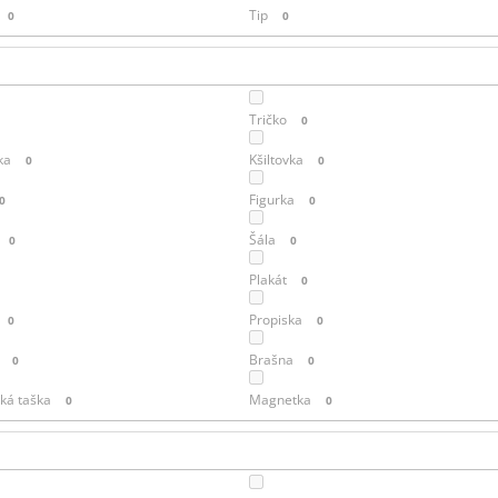
Tip
0
0
Tričko
0
ka
Kšiltovka
0
0
Figurka
0
0
Šála
0
0
Plakát
0
0
Propiska
0
0
Brašna
0
0
ká taška
Magnetka
0
0