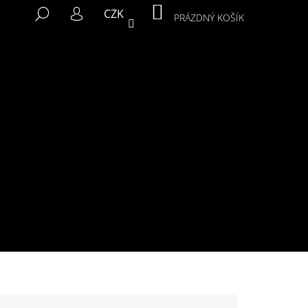
NÁKUPNÍ
HLEDAT
CZK
KOŠÍK
PRÁZDNÝ KOŠÍK
PŘIHLÁŠENÍ
Následující
MIKINA MURALS