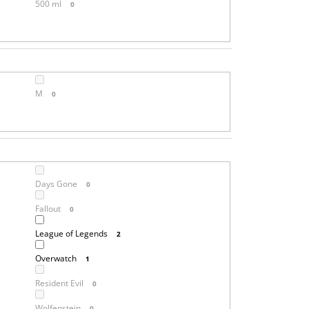
500 ml
0
M
0
Days Gone
0
Fallout
0
League of Legends
2
Overwatch
1
Resident Evil
0
Wolfenstein
0