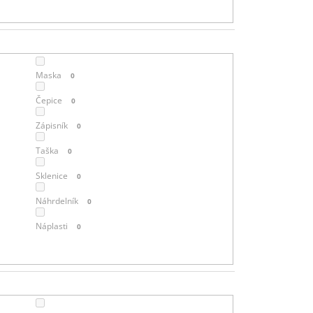
T
Ů
Maska
0
Čepice
0
Zápisník
0
Taška
0
Sklenice
0
Náhrdelník
0
Náplasti
0