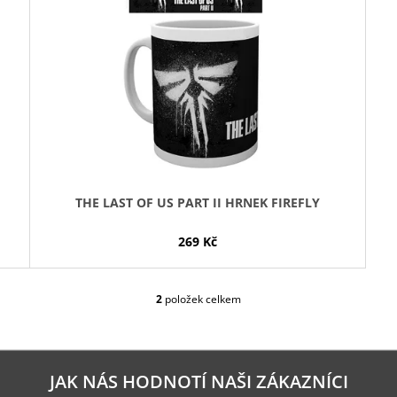
THE LAST OF US PART II HRNEK FIREFLY
269 Kč
2
položek celkem
O
V
L
Á
D
JAK NÁS HODNOTÍ NAŠI ZÁKAZNÍCI
A