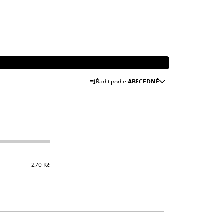
Ř
Řadit podle:
ABECEDNĚ
A
Z
E
N
Í
P
R
270
Kč
O
D
U
K