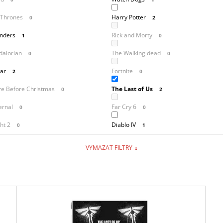
 Thrones
Harry Potter
0
2
inders
Rick and Morty
1
0
alorian
The Walking dead
0
0
ar
Fortnite
2
0
e Before Christmas
The Last of Us
0
2
ernal
Far Cry 6
0
0
ht 2
Diablo IV
0
1
VYMAZAT FILTRY