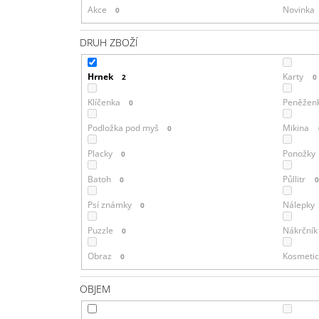
Akce
Novinka
0
DRUH ZBOŽÍ
Hrnek
Karty
2
0
Klíčenka
Peněžen
0
Podložka pod myš
Mikina
0
Placky
Ponožky
0
Batoh
Půllitr
0
Psí známky
Nálepky
0
Puzzle
Nákrčník
0
Obraz
Kosmetic
0
OBJEM