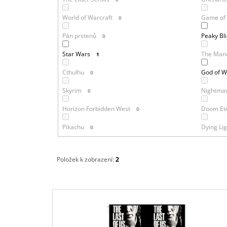
World of Warcraft
Game of
0
Pán prstenů
Peaky Bl
0
Star Wars
The Mand
1
Cthulhu
God of W
0
Skyrim
Nightmar
0
Horizon Forbidden West
Doom Et
0
Pikachu
Dying Lig
0
Položek k zobrazení:
2
V
Ý
P