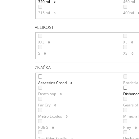
320 ml
460 ml
2
315 ml
400ml
0
VELIKOST
XXL
XL
0
0
S
XS
0
0
ZNAČKA
Assassins Creed
Borderla
3
Deathloop
Dishono
0
Far Cry
Gears of
0
Metro Exodus
Minecraf
0
PUBG
Prey
0
0
The Elder Scrolls
Unchart
0