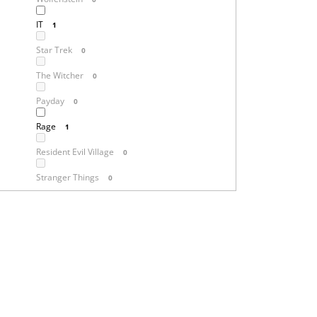
IT
1
Star Trek
0
The Witcher
0
Payday
0
Rage
1
Resident Evil Village
0
Stranger Things
0